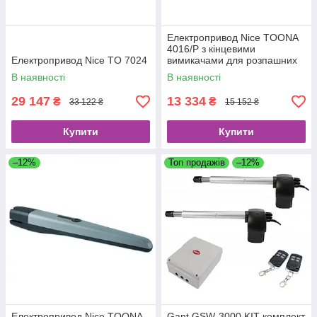
Електропривод Nice TOONA
4016/P з кінцевими
Електропривод Nice TO 7024
вимикачами для розпашних
воріт (пр-во Італія)
В наявності
В наявності
29 147
13 334
₴
₴
33 122 ₴
15 152 ₴
Купити
Купити
–12%
Топ продажів
–12%
Електропривод Nice TOONA
Gant GSW-3000 KIT комплект