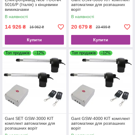
5016/Р (Італія) з кінцевими
автоматики для розпашних
вимикачами
воріт
В наявності
В наявності
14 926
20 679
₴
₴
16 962 ₴
23 499 ₴
Купити
Купити
Топ продажів
–12%
Топ продажів
–12%
Gant SET GSW-3000 KIT
Gant GSW-4000 KIT комплект
комплект автоматики для
автоматики для розпашних
розпашних воріт
воріт