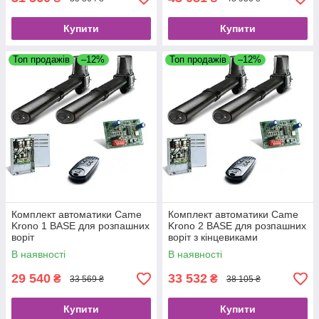
Купити
Купити
Топ продажів
–12%
Топ продажів
–12%
Комплект автоматики Came
Комплект автоматики Came
Krono 1 BASE для розпашних
Krono 2 BASE для розпашних
воріт
воріт з кінцевиками
В наявності
В наявності
29 540
33 532
₴
₴
33 569 ₴
38 105 ₴
Купити
Купити