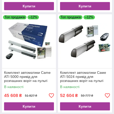
Купити
Купити
Топ продажів
–12%
Топ продажів
–12%
Комплект автоматики Came
Комплект автоматики Саме
ATI 5000 привід для
ATI 5024 привід для
розпашних воріт на пульті
розпашних воріт на пульті
управління стулка до 5 м
управління стулка до 5 м
В наявності
В наявності
45 608
52 604
₴
₴
51 827 ₴
59 777 ₴
Купити
Купити