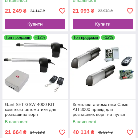
В наявності
В наявності
21 249
21 093
₴
₴
24 147 ₴
23 970 ₴
Купити
Купити
Топ продажів
–12%
Топ продажів
–12%
Gant SET GSW-4000 KIT
Комплект автоматики Саме
комплект автоматики для
ATI 3000 привід для
розпашних воріт
розпашних воріт на пульті
управління стулка до 3 м
В наявності
В наявності
21 664
40 114
₴
₴
24 618 ₴
45 584 ₴