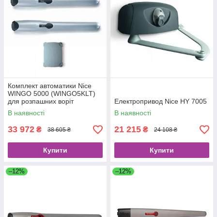
Комплект автоматики Nice
WINGO 5000 (WINGO5KLT)
для розпашних воріт
Електропривод Nice HY 7005
В наявності
В наявності
33 972
21 215
₴
₴
38 605 ₴
24 108 ₴
Купити
Купити
–12%
–12%