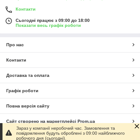
найпоширеніший тип двигунів
Контакти
для розпашних воріт.
Електроприводи являють собою
Сьогодні працює з 09:00 до 18:00
довгасті механізми, укладені в
Показати весь графік роботи
корпус і блок управління в
коробі, який розташований
окремо. Ці агрегати
Про нас
приваблюють своєю невисокою
ціною, невибагливістю в
Контакти
обслуговуванні і надійною
роботою.
Доставка та оплата
Важільні електроприводи
Важеля пристрій відкриває-
Графік роботи
закриває стулки за допомогою
спеціального важільного
механізму (приблизно як у
Повна версія сайту
дверного доводчика), який
одним кінцем закріплений на
Сайт створено на маркетплейсі
Prom.ua
воротах - іншим встановлений
Зараз у компанії неробочий час. Замовлення та
на вал приводу. Блок управління
повідомлення будуть оброблені з 09:00 найближчого
у цих електроприводів виносної
Політика конфіденційності
робочого дня (сьогодні).