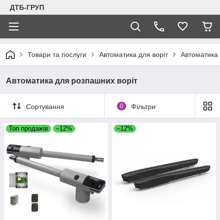
ДТБ-ГРУП
Товари та послуги
Автоматика для воріт
Автоматика 
Автоматика для розпашних воріт
Сортування
0
Фільтри
Топ продажів
–12%
–12%