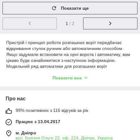
Показати ще
1
/ 2
Пристрій і принцип роботи розпашних воріт передбачає
відкривання стулок ручним або автоматичним способом.
Якщо задумали встановити на орні ворота і автоматику, вам
цікаво буде ознайомитися з наступною інформацією.
Модельний ряд автоматики для розпашних воріт
представлений багатьма виробниками - Nice, Came, An-
Показати все
Moters, FAAC, Genius та трьома типами приводів: лінійний,
важільний і підземний. При виборі автоматики для розпашних
воріт назовні можна зупинитися на авторитетному бренд або
замовити вироби з Китаю, але від правильності проектування
Про нас
виробів, підбору комплектації і надійності вузлів залежить
термін служби конструкції.
99% позитивних з 116 відгуків за рік
Працює з 13.04.2017
Типи автоматики для розпашних воріт
м. Дніпро
Лінійні приводи
вул. Княгині Ольги 22, оф. 224, Дніпро, Україна