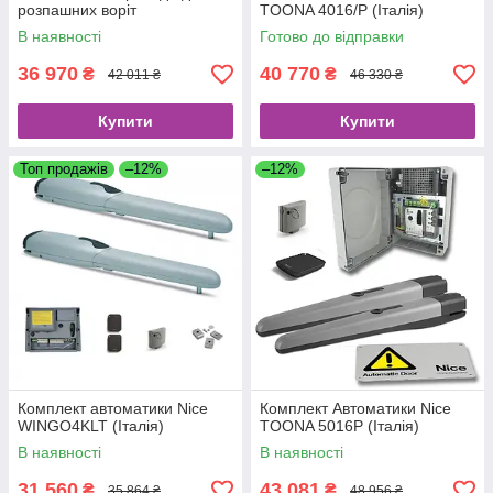
розпашних воріт
TOONA 4016/P (Італія)
В наявності
Готово до відправки
36 970
40 770
₴
₴
42 011 ₴
46 330 ₴
Купити
Купити
Топ продажів
–12%
–12%
Комплект автоматики Nice
Комплект Автоматики Nice
WINGO4KLT (Італія)
TOONA 5016P (Італія)
В наявності
В наявності
31 560
43 081
₴
₴
35 864 ₴
48 956 ₴