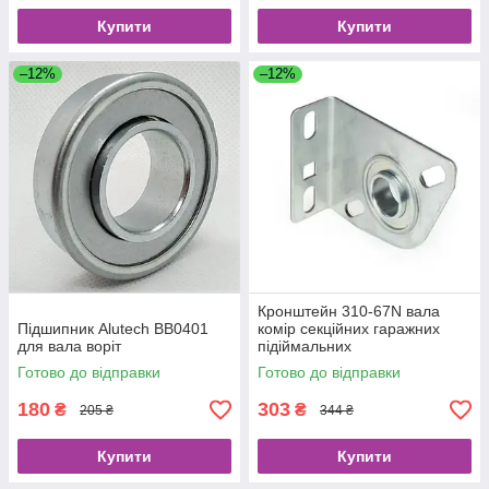
Купити
Купити
–12%
–12%
Кронштейн 310-67N вала
Підшипник Alutech BB0401
комір секційних гаражних
для вала воріт
підіймальних
Готово до відправки
Готово до відправки
180
303
₴
₴
205 ₴
344 ₴
Купити
Купити