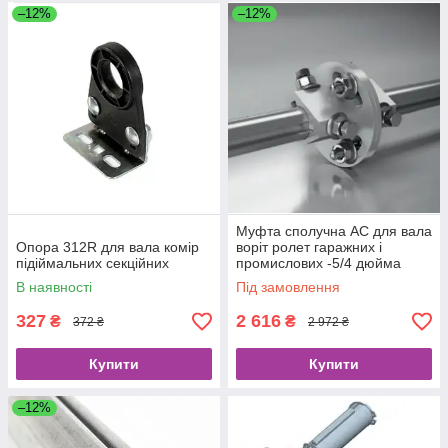
–12%
–12%
Муфта сполучна AC для вала
Опора 312R для вала комір
воріт ролет гаражних і
підіймальних секційних
промислових -5/4 дюйма
(31.75 мм)
В наявності
Під замовлення
327
2 616
₴
₴
372 ₴
2 972 ₴
Купити
Купити
–12%