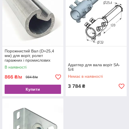
Порожнистий Вал (D=25,4
мм) для воріт, ролет
гаражних і промислових
Alutech TSH-3000-2 3
Адаптер для вала воріт SA-
В наявності
5/4
866
Немає в наявності
₴/м
984 ₴/м
3 784
₴
Купити