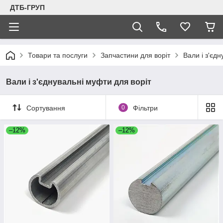
ДТБ-ГРУП
Товари та послуги
Запчастини для воріт
Вали і з'єд
Вали і з'єднувальні муфти для воріт
Сортування
0
Фільтри
–12%
–12%