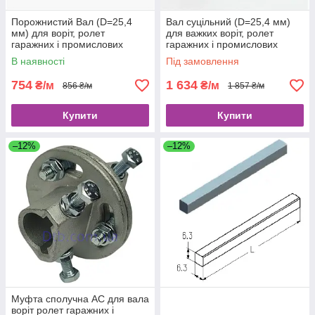
Порожнистий Вал (D=25,4
Вал суцільний (D=25,4 мм)
мм) для воріт, ролет
для важких воріт, ролет
гаражних і промислових
гаражних і промислових
Alutech TSH-3000-2
Alutech TSS-4500
В наявності
Під замовлення
754
1 634
₴/м
₴/м
856 ₴/м
1 857 ₴/м
Купити
Купити
–12%
–12%
Муфта сполучна AC для вала
воріт ролет гаражних і