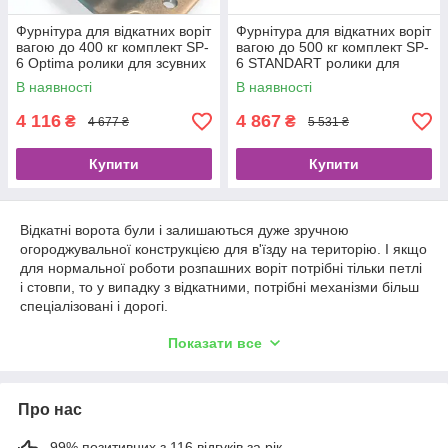
Фурнітура для відкатних воріт
Фурнітура для відкатних воріт
вагою до 400 кг комплект SP-
вагою до 500 кг комплект SP-
6 Optima ролики для зсувних
6 STANDART ролики для
воріт
зсувних воріт балка 6м
В наявності
В наявності
4 116
4 867
₴
₴
4 677 ₴
5 531 ₴
Купити
Купити
Відкатні ворота були і залишаються дуже зручною
огороджувальної конструкцією для в'їзду на територію. І якщо
для нормальної роботи розпашних воріт потрібні тільки петлі
і стовпи, то у випадку з відкатними, потрібні механізми більш
спеціалізовані і дорогі.
Серед сучасних механізмів, що забезпечують пересування
Показати все
відкатних воріт, популярніше всього фурнітура консольного
типу, за допомогою якої ворота при русі не стосуються низу
проїзду воріт. за допомогою цієї фурнітури також не важко
Про нас
буде виготовити верхньоподвісні ворота.
Надійність фурнітури відкатних воріт в першу чергу залежить
99% позитивних з 116 відгуків за рік