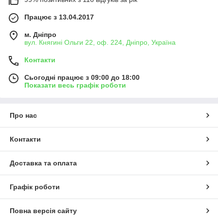
від точності її виготовлення, якості підшипників і якості
виконання робіт по монтажу воріт.
Працює з 13.04.2017
При виборі комплекту фурнітури для відкатних воріт
м. Дніпро
обов'язково потрібно враховувати наступні параметри:
вул. Княгині Ольги 22, оф. 224, Дніпро, Україна
вага відкатних воріт
Контакти
циклічність (кількість відкривань-закривань на добу)
вітрові навантаження
Сьогодні працює з 09:00 до 18:00
Показати весь графік роботи
Вся фурнітура для зсувних воріт, пропонована нами,
проводиться давно і вже випробувана на реальних об'єктах
багаторічною важкою роботою.
Про нас
Контакти
Доставка та оплата
Графік роботи
Повна версія сайту