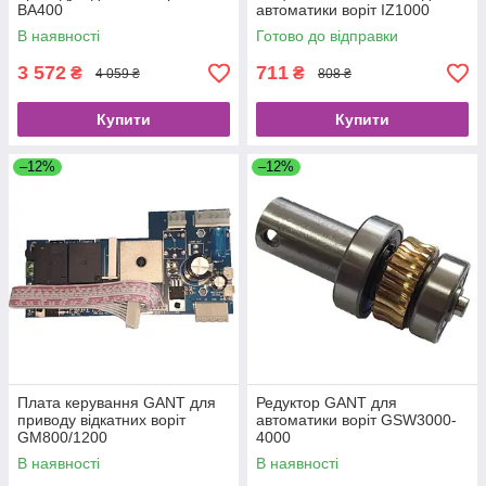
BA400
автоматики воріт IZ1000
В наявності
Готово до відправки
3 572
711
₴
₴
4 059 ₴
808 ₴
Купити
Купити
–12%
–12%
Плата керування GANT для
Редуктор GANT для
приводу відкатних воріт
автоматики воріт GSW3000-
GM800/1200
4000
В наявності
В наявності