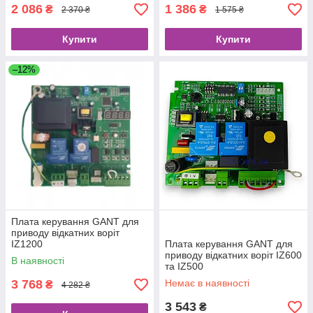
2 086
1 386
₴
₴
2 370 ₴
1 575 ₴
Купити
Купити
–12%
Плата керування GANT для
приводу відкатних воріт
IZ1200
Плата керування GANT для
приводу відкатних воріт IZ600
В наявності
та IZ500
3 768
Немає в наявності
₴
4 282 ₴
3 543
₴