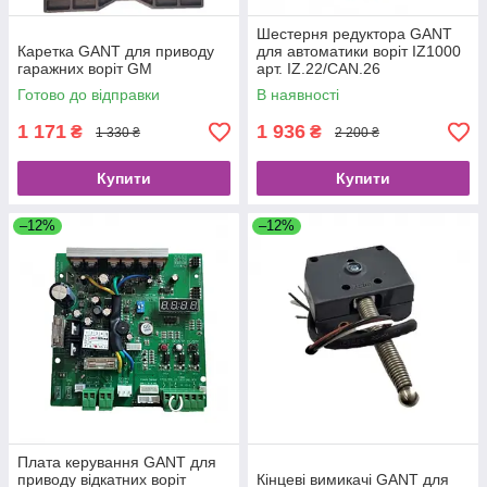
Шестерня редуктора GANT
Каретка GANT для приводу
для автоматики воріт IZ1000
гаражних воріт GM
арт. IZ.22/CAN.26
Готово до відправки
В наявності
1 171
1 936
₴
₴
1 330 ₴
2 200 ₴
Купити
Купити
–12%
–12%
Плата керування GANT для
приводу відкатних воріт
Кінцеві вимикачі GANT для