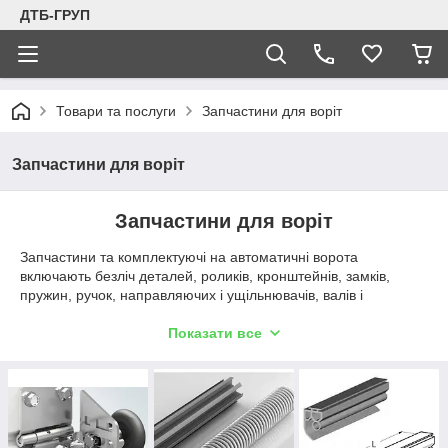
ДТБ-ГРУП
Товари та послуги
Запчастини для воріт
Запчастини для воріт
Запчастини для воріт
Запчастини та комплектуючі на автоматичні ворота
включають безліч деталей, роликів, кронштейнів, замків,
пружин, ручок, направляючих і ущільнювачів, валів і
з'єднувальних муфт. Усі ці елементи складають єдиний
комплекс фурнітури для відкатних або підйомних воріт, що
Показати все
забезпечують їх функціонування.
1
Дуже просто замовити
Освоювати специфічні терміни і артномера
комплектуючих - непотрібні клопоти, опишіть товар