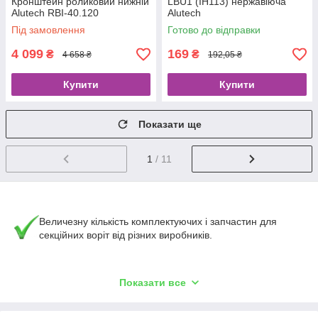
Кронштейн роликовий нижній
LBU1 (IH113) нержавіюча
Alutech RBI-40.120
Alutech
Під замовлення
Готово до відправки
4 099
169
₴
₴
4 658 ₴
192,05 ₴
Купити
Купити
Показати ще
1
/ 11
Величезну кількість комплектуючих і запчастин для
секційних воріт від різних виробників.
Будь-яка форма оплати, в тому числі з ПДВ.
Показати все
Стислі терміни поставки комплектуючих матеріалів.