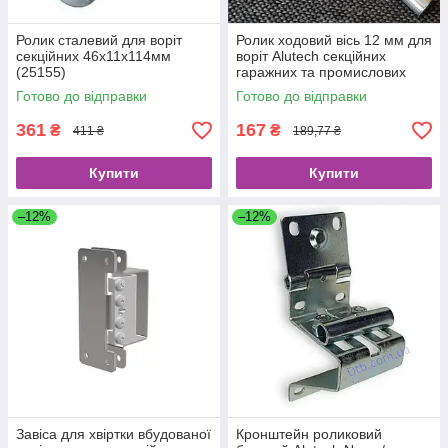
Ролик сталевий для воріт
Ролик ходовий вісь 12 мм для
секційних 46х11х114мм
воріт Alutech секційних
(25155)
гаражних та промислових
заміна R-130-12-G
Готово до відправки
Готово до відправки
361
167
₴
₴
411 ₴
189,77 ₴
Купити
Купити
–12%
–12%
Завіса для хвіртки вбудованої
Кронштейн роликовий