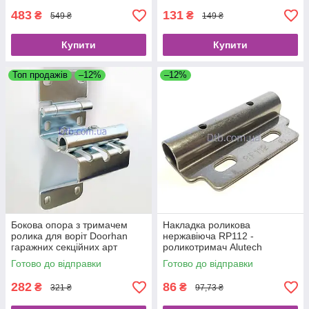
483
131
₴
₴
549 ₴
149 ₴
Купити
Купити
Топ продажів
–12%
–12%
Бокова опора з тримачем
Накладка роликова
ролика для воріт Doorhan
нержавіюча RP112 -
гаражних секційних арт
роликотримач Alutech
25234
Готово до відправки
Готово до відправки
282
86
₴
₴
321 ₴
97,73 ₴