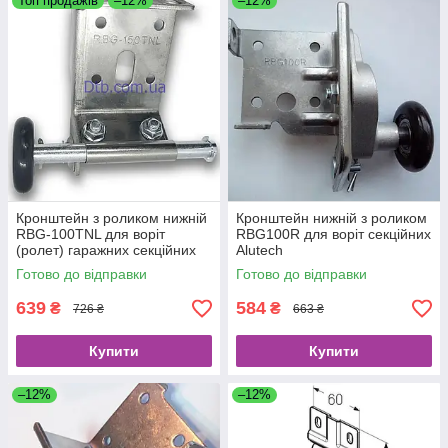
Топ продажів
–12%
–12%
Кронштейн з роликом нижній
Кронштейн нижній з роликом
RBG-100TNL для воріт
RBG100R для воріт секційних
(ролет) гаражних секційних
Alutech
Alutech лівий
Готово до відправки
Готово до відправки
639
584
₴
₴
726 ₴
663 ₴
Купити
Купити
–12%
–12%