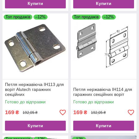
Купити
Купити
Топ продажів
–12%
Топ продажів
–12%
Петля нержавіюча IH113 для
воріт Alutech гаражних
Петля нержавіюча IH114 для
секційних
гаражних секційних воріт
Готово до відправки
Готово до відправки
169
169
₴
₴
192,05 ₴
192,05 ₴
Купити
Купити