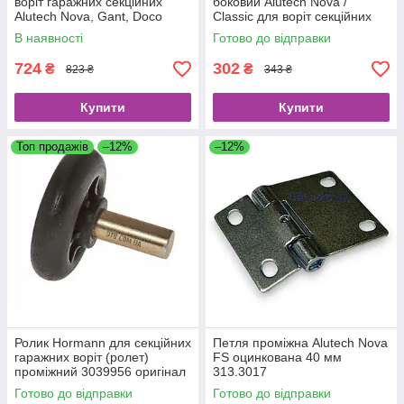
воріт гаражних секційних
боковий Alutech Nova /
Alutech Nova, Gant, Doco
Classic для воріт секційних
875040
оцинкований 313.3021
В наявності
Готово до відправки
724
302
₴
₴
823 ₴
343 ₴
Купити
Купити
Топ продажів
–12%
–12%
Ролик Hormann для секційних
Петля проміжна Alutech Nova
гаражних воріт (ролет)
FS оцинкована 40 мм
проміжний 3039956 оригінал
313.3017
Готово до відправки
Готово до відправки