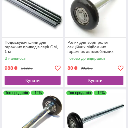
Подовжувач шини для
Ролик для воріт ролет
гаражних приводів серії GM,
секційних підйомних
1 м
гаражних автомобільних
46мм вісь 11мм L=120мм
В наявності
Готово до відправки
988
80
₴
₴
1 122 ₴
90,91 ₴
Купити
Купити
Топ продажів
–12%
Топ продажів
–12%