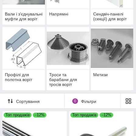
Вали і з'єднувальні
Напрямні
Сендвіч-панелі
муфти для воріт
(секції) для воріт
Профілі для
Троси та
Метизи
полотна воріт
барабани для
тросів воріт
Сортування
0
Фільтри
Топ продажів
–12%
Топ продажів
–12%