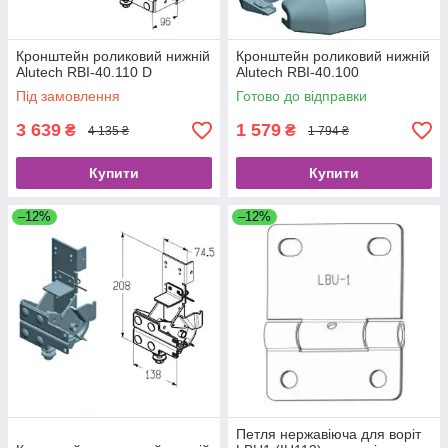
Кронштейн роликовий нижній
Кронштейн роликовий нижній
Alutech RBI-40.110 D
Alutech RBI-40.100
Під замовлення
Готово до відправки
3 639
1 579
₴
₴
4 135 ₴
1 794 ₴
Купити
Купити
–12%
–12%
Петля нержавіюча для воріт