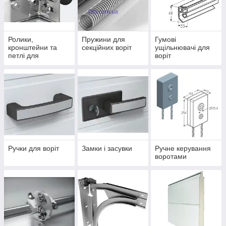
своїми словами, ми підберемо те, що потрібно.
2
Якщо дорого або їх немає в Україні
Ролики,
Пружини для
Гумові
Запропонуємо аналоги фурнітури від інших виробників
кронштейни та
секційних воріт
ущільнювачі для
петлі для
воріт
за оптимальними цінами з швидкою постачанням.
секційних воріт
Ручки для воріт
Замки і засувки
Ручне керування
воротами