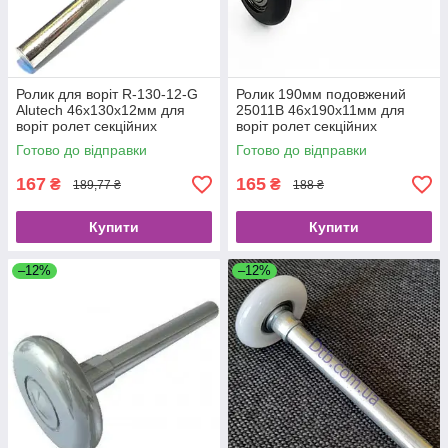
Ролик для воріт R-130-12-G
Ролик 190мм подовжений
Alutech 46х130х12мм для
25011B 46х190х11мм для
воріт ролет секційних
воріт ролет секційних
гаражних та промислових
гаражних та промислових
Готово до відправки
Готово до відправки
167
165
₴
₴
189,77 ₴
188 ₴
Купити
Купити
–12%
–12%