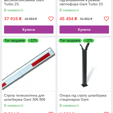
високоінтенсивний Gant
підсвічуванням в режимі
Turbo 2S
світлофора Gant Turbo 2S
LED
В наявності
В наявності
Шлагбаум Nice WIDE L
37 015
45 454
₴
₴
42 063 ₴
51 652 ₴
Корпус з оцинкованої сталі оснащений спеціальною
стрілою з овальним перетином, що істотно підвищує
Купити
Купити
стійкість до вітрових навантажень. Її довжина — 6 м.
Топ продажів
–12%
Топ продажів
–12%
Стріла телескопічна для
Опора під стрілу шлагбаума
шлагбаума Gant 306 806
стаціонарна Gant
В наявності
В наявності
Шлагбаум Comunello Limit 500