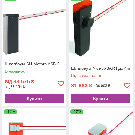
Замовити шлагбаум
Шлагбаум AN-Motors ASB-6
Шлагбаум Nice X-BAR4 до 4м
В наявності
Під замовлення
33 576
від
₴
31 683
₴
36 003 ₴
від 38 154 ₴
Купити
Купити
Популярні моделі
–12%
–12%