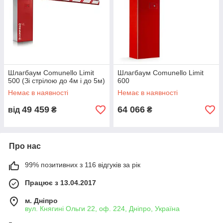
заявки, що надійшли. Гарантуємо
04
відповідальне і своєчасне виконання
замовлення.
Почати співпрацю
Шлагбаум Comunello Limit
Шлагбаум Comunello Limit
500 (Зі стрілою до 4м і до 5м)
600
Немає в наявності
Немає в наявності
Головне про співпрацю з DTB-Group
49 459
64 066
від
₴
₴
Про нас
99% позитивних з 116 відгуків за рік
Замовлення через сайт або по
Працює з 13.04.2017
телефону
м. Дніпро
вул. Княгині Ольги 22, оф. 224, Дніпро, Україна