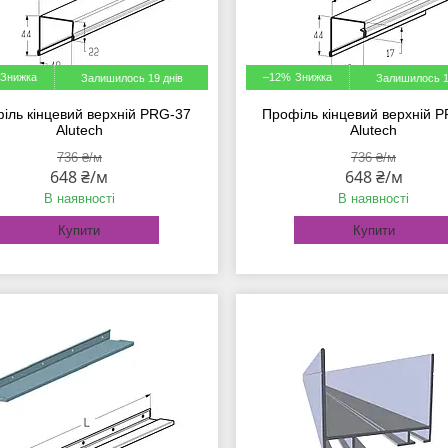
–12%
Залишилось 19 днів
Залишилось 1
іль кінцевий верхній PRG-37
Профіль кінцевий верхній 
Alutech
Alutech
736 ₴/м
736 ₴/м
648 ₴/м
648 ₴/м
В наявності
В наявності
Купити
Купити