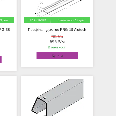
–12%
9 днів
Залишилось 19 днів
PRG-38
Профіль підсилює PRG-19 Alutech
791 ₴/м
696 ₴/м
В наявності
Купити