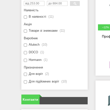
Наявність
В наявності
11
Акція
–12%
Товари зі знижками
11
Проф
Виробник
Alutech
10
DOCO
1
Hormann
1
Призначення
Для воріт
2
Для підйомних воріт
10
Контакти