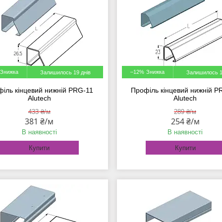
–12%
Залишилось 19 днів
Залишилось 1
іль кінцевий нижній PRG-11
Профіль кінцевий нижній P
Alutech
Alutech
433 ₴/м
289 ₴/м
381 ₴/м
254 ₴/м
В наявності
В наявності
Купити
Купити