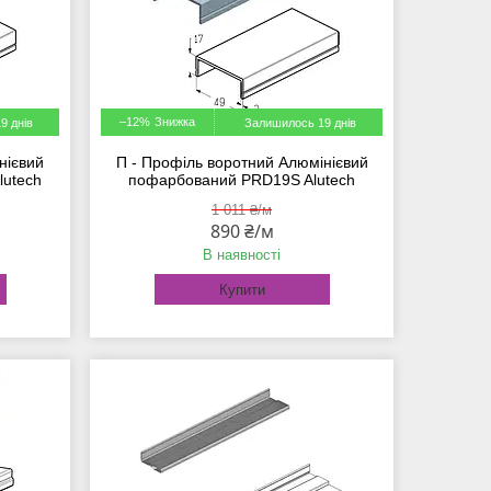
–12%
9 днів
Залишилось 19 днів
нієвий
П - Профіль воротний Алюмінієвий
lutech
пофарбований PRD19S Alutech
1 011 ₴/м
890 ₴/м
В наявності
Купити