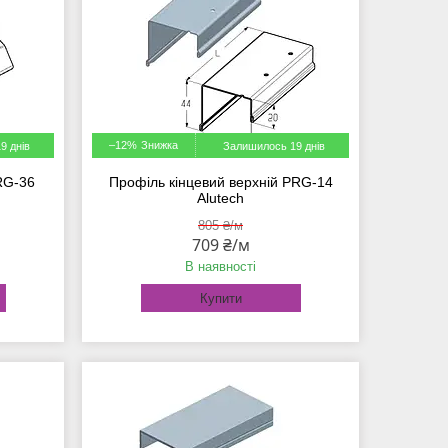
–12%
9 днів
Залишилось 19 днів
RG-36
Профіль кінцевий верхній PRG-14
Alutech
805 ₴/м
709 ₴/м
В наявності
Купити