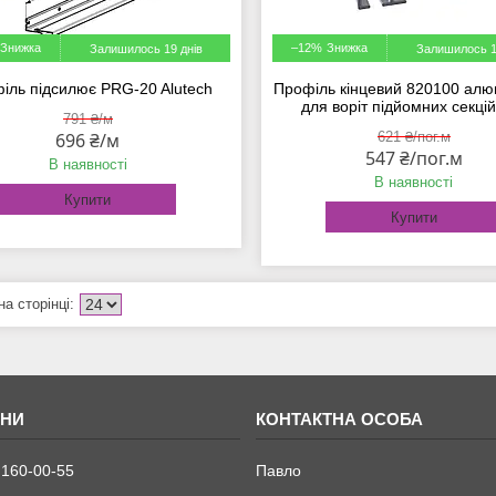
–12%
Залишилось 19 днів
Залишилось 1
іль підсилює PRG-20 Alutech
Профіль кінцевий 820100 алю
для воріт підйомних секці
791 ₴/м
696 ₴/м
621 ₴/пог.м
547 ₴/пог.м
В наявності
В наявності
Купити
Купити
 160-00-55
Павло