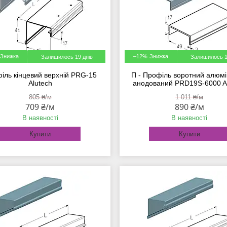
–12%
Залишилось 19 днів
Залишилось 1
іль кінцевий верхній PRG-15
П - Профіль воротний алюмі
Alutech
анодований PRD19S-6000 A
805 ₴/м
1 011 ₴/м
709 ₴/м
890 ₴/м
В наявності
В наявності
Купити
Купити