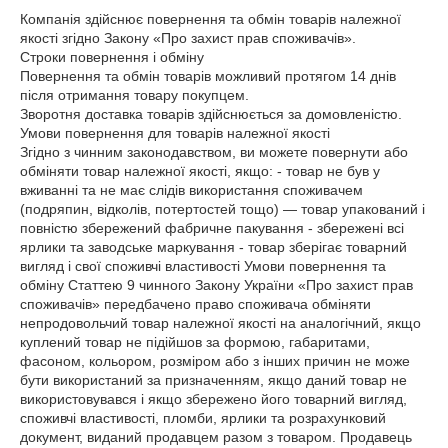
Компанія здійснює повернення та обмін товарів належної 
якості згідно Закону «Про захист прав споживачів».

Строки повернення і обміну

Повернення та обмін товарів можливий протягом 14 днів 
після отримання товару покупцем.

Зворотня доставка товарів здійснюється за домовленістю.

Умови повернення для товарів належної якості

Згідно з чинним законодавством, ви можете повернути або 
обміняти товар належної якості, якщо: - товар не був у 
вживанні та не має слідів використання споживачем 
(подряпин, відколів, потертостей тощо) — товар упакований і 
повністю збережений фабричне пакування - збережені всі 
ярлики та заводське маркування - товар зберігає товарний 
вигляд і свої споживчі властивості Умови повернення та 
обміну Статтею 9 чинного Закону України «Про захист прав 
споживачів» передбачено право споживача обміняти 
непродовольчий товар належної якості на аналогічний, якщо 
куплений товар не підійшов за формою, габаритами, 
фасоном, кольором, розміром або з інших причин не може 
бути використаний за призначенням, якщо даний товар не 
використовувався і якщо збережено його товарний вигляд, 
споживчі властивості, пломби, ярлики та розрахунковий 
документ, виданий продавцем разом з товаром. Продавець 