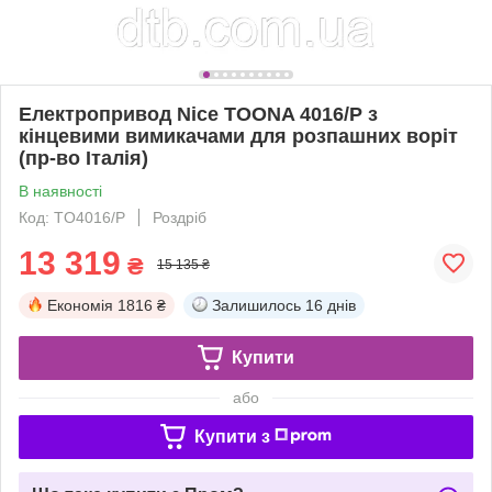
Електропривод Nice TOONA 4016/P з
кінцевими вимикачами для розпашних воріт
(пр-во Італія)
В наявності
Код: TO4016/P
Роздріб
13 319
₴
15 135 ₴
Економія
1816 ₴
Залишилось
16 днів
Купити
або
Купити з