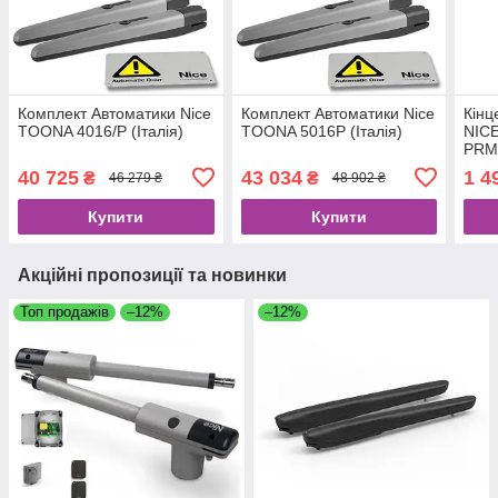
Комплект Автоматики Nice
Комплект Автоматики Nice
Кінц
TOONA 4016/P (Італія)
TOONA 5016P (Італія)
NIC
PRM
40 725
43 034
1 4
₴
₴
46 279 ₴
48 902 ₴
Купити
Купити
Акційні пропозиції та новинки
Топ продажів
–12%
–12%