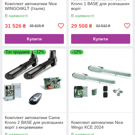
Комплект автоматики Nice
Krono 1 BASE для розпашних
WINGO4KLT (Італія)
воріт
В наявності
В наявності
31 526
29 508
₴
₴
35 825 ₴
33 532 ₴
Купити
Купити
Топ продажів
–12%
–12%
Комплект автоматики Came
Krono 2 BASE для розпашних
Комплект автоматики Nice
воріт з кінцевиками
Wingo KCE 2024
В наявності
В наявності