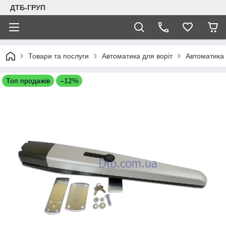
ДТБ-ГРУП
Товари та послуги
Автоматика для воріт
Автоматика 
Топ продажів
–12%