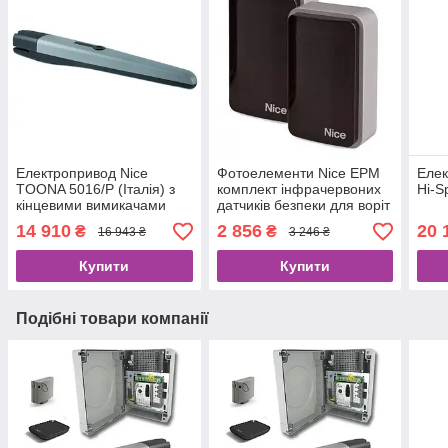
Електропривод Nice
Фотоелементи Nice EPM
Елек
TOONA 5016/Р (Італія) з
комплект інфрачервоних
Hi-S
кінцевими вимикачами
датчиків безпеки для воріт
та шлагбаумів
14 910
2 856
20 
₴
₴
16 943 ₴
3 246 ₴
Купити
Купити
Подібні товари компанії