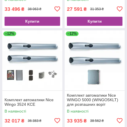
33 496
27 591
₴
₴
38 063 ₴
31 353 ₴
Купити
Купити
–12%
–12%
Комплект автоматики Nice
Комплект автоматики Nice
WINGO 5000 (WINGO5KLT)
Wingo 3524 KCE
для розпашних воріт
В наявності
В наявності
32 017
33 935
₴
₴
36 383 ₴
38 562 ₴