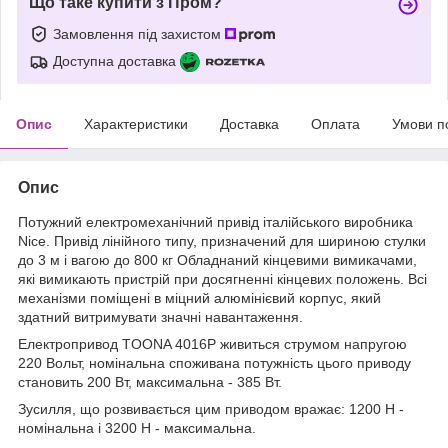
Що таке купити з Пром?
Замовлення під захистом
Доступна доставка
Опис
Характеристики
Доставка
Оплата
Умови п
Опис
Потужний електромеханічний привід італійського виробника
Nice. Привід лінійного типу, призначений для шириною стулки
до 3 м і вагою до 800 кг Обладнаний кінцевими вимикачами,
які вимикають пристрій при досягненні кінцевих положень. Всі
механізми поміщені в міцний алюмінієвий корпус, який
здатний витримувати значні навантаження.
Електропривод TOONA 4016P живиться струмом напругою
220 Вольт, номінальна споживана потужність цього приводу
становить 200 Вт, максимальна - 385 Вт.
Зусилля, що розвивається цим приводом вражає: 1200 Н -
номінальна і 3200 Н - максимальна.