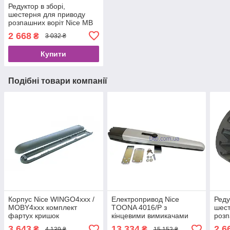
Редуктор в зборі,
шестерня для приводу
розпашних воріт Nice MB
4005, 4006, 5015, 5016
2 668
₴
3 032 ₴
Moby PRMB03
Купити
Подібні товари компанії
Корпус Nice WINGO4xxx /
Електропривод Nice
Реду
MOBY4xxx комплект
TOONA 4016/P з
шест
фартух кришок
кінцевими вимикачами
розп
(PRMB07F)
для розпашних воріт (пр-
4005
3 643
13 334
2 6
₴
₴
4 139 ₴
15 152 ₴