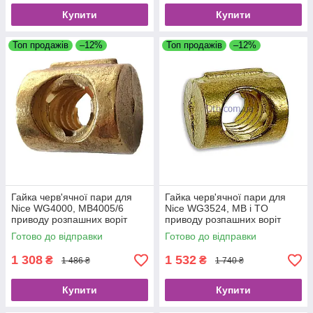
Купити
Купити
Топ продажів
–12%
Топ продажів
–12%
Гайка черв'ячної пари для
Гайка черв'ячної пари для
Nice WG4000, MB4005/6
Nice WG3524, MB і TO
приводу розпашних воріт
приводу розпашних воріт
PMD0944R04.4610
PMD0943R05.4610
Готово до відправки
Готово до відправки
1 308
1 532
₴
₴
1 486 ₴
1 740 ₴
Купити
Купити