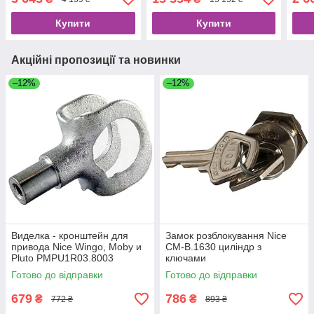
во Італія)
Mob
Купити
Купити
Акційні пропозиції та новинки
–12%
–12%
Виделка - кронштейн для
Замок розблокування Nice
привода Nice Wingo, Moby и
CM-B.1630 циліндр з
Pluto PMPU1R03.8003
ключами
Готово до відправки
Готово до відправки
679
786
₴
₴
772 ₴
893 ₴