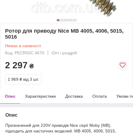
Ротор для приводу Nice MB 4005, 4006, 5015,
5016
Немає в наявності
Код: PECR50C.4670
Опт і роздріб
2 297
₴
1 969 ₴
від 3 шт.
Опис
Характеристики
Доставка
Оплата
Умови п
Опис
Призначений для 220V приводів Nice серії Moby (MB),
підходить для наступних моделей: MB 4005, 4006, 5015,