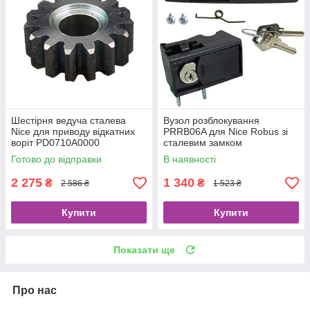
Шестірня ведуча сталева
Вузол розблокування
Nice для приводу відкатних
PRRB06A для Nice Robus зі
воріт PD0710A0000
сталевим замком
Готово до відправки
В наявності
2 275
1 340
₴
₴
2 586 ₴
1 523 ₴
Купити
Купити
Показати ще
Про нас