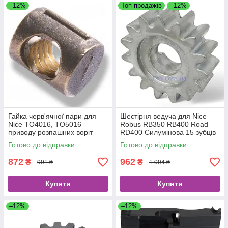
–12%
Топ продажів
–12%
Гайка черв'ячної пари для
Шестірня ведуча для Nice
Nice TO4016, TO5016
Robus RB350 RB400 Road
приводу розпашних воріт
RD400 Силумінова 15 зубців
PMD1159R04.4610
PMD0177A.4610 модуль 4
Готово до відправки
Готово до відправки
872
962
₴
₴
991 ₴
1 094 ₴
Купити
Купити
–12%
–12%