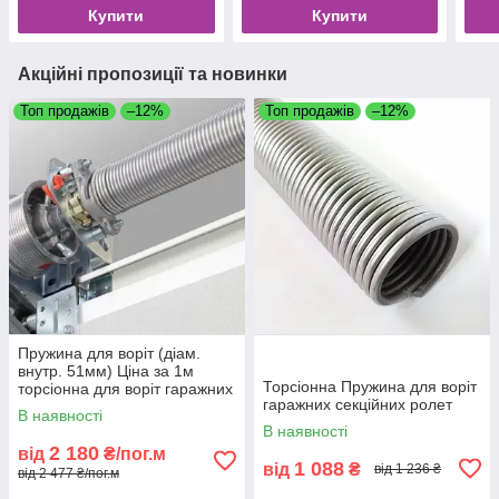
Купити
Купити
Акційні пропозиції та новинки
Топ продажів
–12%
Топ продажів
–12%
Пружина для воріт (діам.
внутр. 51мм) Ціна за 1м
Торсіонна Пружина для воріт
торсіонна для воріт гаражних
гаражних секційних ролет
секційних ролет без
В наявності
наконечників
В наявності
2 180
від
₴/пог.м
1 088
від
₴
від 1 236 ₴
від 2 477 ₴/пог.м