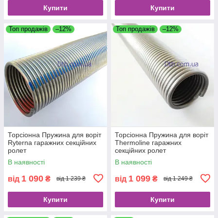
Купити
Купити
Топ продажів
–12%
Топ продажів
–12%
Торсіонна Пружина для воріт
Торсіонна Пружина для воріт
Ryterna гаражних секційних
Thermoline гаражних
ролет
секційних ролет
В наявності
В наявності
1 090
1 099
від
₴
від
₴
від 1 239 ₴
від 1 249 ₴
Купити
Купити