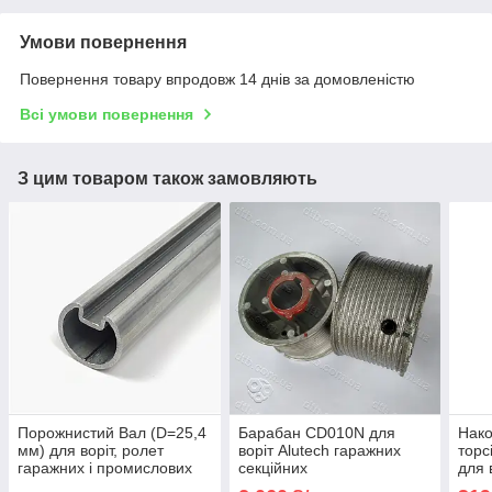
Умови повернення
Повернення товару впродовж 14 днів за домовленістю
Всі умови повернення
З цим товаром також замовляють
Порожнистий Вал (D=25,4
Барабан CD010N для
Нако
мм) для воріт, ролет
воріт Alutech гаражних
торс
гаражних і промислових
секційних
для 
Alutech TSH-3000-2