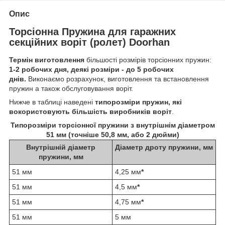
Опис
Торсіонна Пружина для гаражних
секційних воріт (ролет) Doorhan
Термін виготовлення
більшості розмірів торсіонних пружин:
1-2 робочих дня, деякі розміри - до 5 робочих
днів.
Виконаємо розрахунок, виготовлення та встановлення
пружин а також обслуговування воріт.
Нижче в таблиці наведені
типорозміри пружин, які
вокористовують більшість виробників воріт
.
Типорозміри торсіонної пружини з внутрішнім діаметром
51 мм (точніше 50,8 мм, або 2 дюйми)
Внутрішній діаметр
Діаметр дроту пружини, мм
пружини, мм
51 мм
4,25 мм
*
51 мм
4,5 мм
*
51 мм
4,75 мм
*
51 мм
5 мм