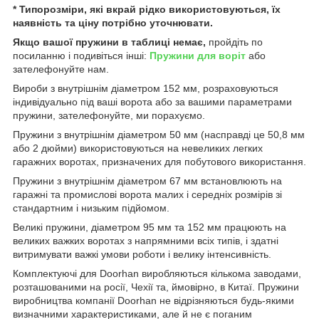
* Типорозміри, які вкрай рідко використовуються, їх
наявність та ціну потрібно уточнювати.
Якщо вашої пружини в таблиці немає,
пройдіть по
посиланню і подивіться інші:
Пружини для воріт
або
зателефонуйте нам.
Вироби з внутрішнім діаметром 152 мм, розраховуються
індивідуально під ваші ворота або за вашими параметрами
пружини, зателефонуйте, ми порахуємо.
Пружини з внутрішнім діаметром 50 мм (насправді це 50,8 мм
або 2 дюйми) використовуються на невеликих легких
гаражних воротах, призначених для побутового використання.
Пружини з внутрішнім діаметром 67 мм встановлюють на
гаражні та промислові ворота малих і середніх розмірів зі
стандартним і низьким підйомом.
Великі пружини, діаметром 95 мм та 152 мм працюють на
великих важких воротах з напрямними всіх типів, і здатні
витримувати важкі умови роботи і велику інтенсивність.
Комплектуючі для Doorhan виробляються кількома заводами,
розташованими на росії, Чехії та, ймовірно, в Китаї. Пружини
виробництва компанії Doorhan не відрізняються будь-якими
визначними характеристиками, але й не є поганим