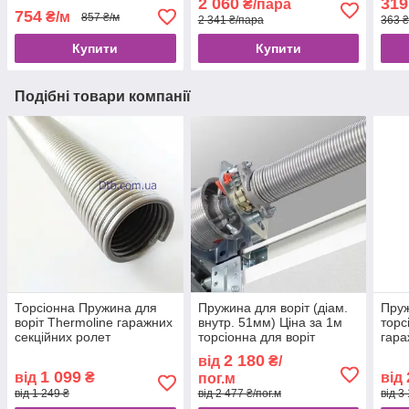
2 060
319
₴/пара
754
₴/м
857 ₴/м
2 341 ₴/пара
363 
Купити
Купити
Подібні товари компанії
Торсіонна Пружина для
Пружина для воріт (діам.
Пруж
воріт Thermoline гаражних
внутр. 51мм) Ціна за 1м
торс
секційних ролет
торсіонна для воріт
гара
гаражних секційних ролет
2 180
від
₴/
без наконечників
1 099
від
₴
від
пог.м
від 1 249 ₴
від 2 477 ₴/пог.м
від 3