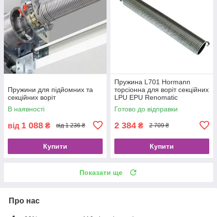
Пружина L701 Hormann
Пружини для підйомних та
торсіонна для воріт секційних
секційних воріт
LPU EPU Renomatic
В наявності
Готово до відправки
1 088
2 384
від
₴
₴
від 1 236 ₴
2 709 ₴
Купити
Купити
Показати ще
Про нас