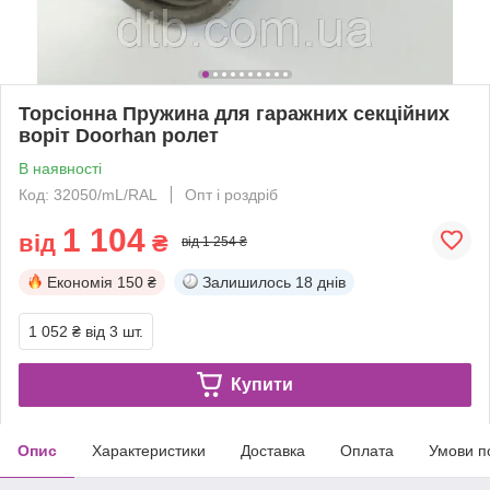
Торсіонна Пружина для гаражних секційних
воріт Doorhan ролет
В наявності
Код: 32050/mL/RAL
Опт і роздріб
1 104
від
₴
від 1 254 ₴
Економія
150 ₴
Залишилось
18 днів
1 052 ₴
від 3 шт.
Купити
Опис
Характеристики
Доставка
Оплата
Умови п