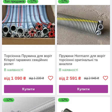
Топ продажів
–12%
–12%
Торсіонна Пружина для воріт
Пружини Hormann для воріт
Krispol гаражних секційних
торсіонні оригінальні та
ролет
аналоги
В наявності
В наявності
1 090
2 591
від
₴
від
₴
від 1 239 ₴
від 2 945 ₴
Купити
Купити
–12%
–12%