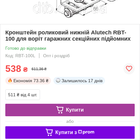
Кронштейн роликовий нижній Alutech RBT-
100 для воріт гаражних секційних підйомних
Готово до відправки
Код: RBT-100L
Опт і роздріб
538
₴
611,36 ₴
Економія
73.36 ₴
Залишилось
17 днів
511 ₴
від 4 шт.
Купити
або
Купити з