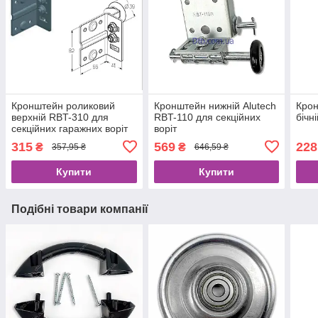
Кронштейн роликовий
Кронштейн нижній Alutech
Крон
верхній RBT-310 для
RBT-110 для секційних
бічн
секційних гаражних воріт
воріт
Alutech
315
569
228
₴
₴
357,95 ₴
646,59 ₴
Купити
Купити
Подібні товари компанії