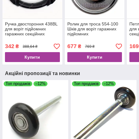
Ручка двостороння 438BL
Ролик для троса 554-100
Петл
для воріт підйомних
Шків для воріт гаражних
для 
гаражних секційних
підйомних
секц
342
677
169
₴
₴
388,64 ₴
769 ₴
Купити
Купити
Акційні пропозиції та новинки
Топ продажів
–12%
Топ продажів
–12%