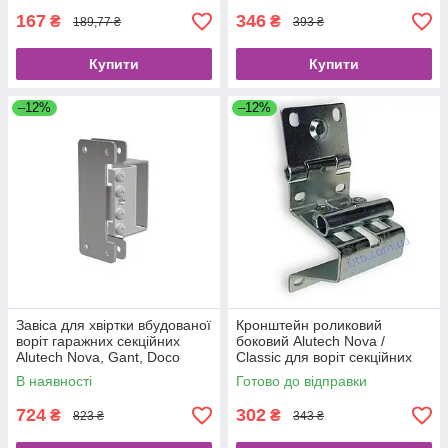
167
346
₴
₴
189,77 ₴
393 ₴
Купити
Купити
–12%
–12%
Завіса для хвіртки вбудованої
Кронштейн роликовий
воріт гаражних секційних
боковий Alutech Nova /
Alutech Nova, Gant, Doco
Classic для воріт секційних
875040
оцинкований 313.3021
В наявності
Готово до відправки
724
302
₴
₴
823 ₴
343 ₴