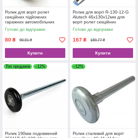
Ролик для воріт ролет
Ролик для воріт R-130-12-G
секційних підйомних
Alutech 46х130х12мм для
гаражних автомобільних
воріт ролет секційних
46мм вісь 11мм L=120мм
гаражних та промислових
Готово до відправки
Готово до відправки
80
167
₴
₴
90,91 ₴
189,77 ₴
Купити
Купити
Топ продажів
–12%
–12%
Ролик 190мм подовжений
Ролик сталевий для воріт