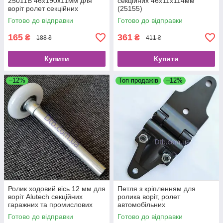
25011B 46х190х11мм для
секційних 46х11х114мм
воріт ролет секційних
(25155)
гаражних та промислових
Готово до відправки
Готово до відправки
165
361
₴
₴
188 ₴
411 ₴
Купити
Купити
–12%
Топ продажів
–12%
Ролик ходовий вісь 12 мм для
Петля з кріпленням для
воріт Alutech секційних
ролика воріт, ролет
гаражних та промислових
автомобільних
заміна R-130-12-G
Готово до відправки
Готово до відправки