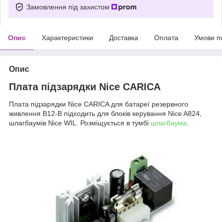
Замовлення під захистом
Опис
Характеристики
Доставка
Оплата
Умови п
Опис
Плата підзарядки Nice CARICA
Плата підзарядки Nice CARICA для батареї резервного
живлення B12-B підходить для блоків керування Nice A824,
шлагбаумів Nice WIL. Розміщується в тумбі
шлагбаума
.