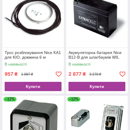
Трос розблокування Nice KA1
Акумуляторна батарея Nice
для KIO, довжина 6 м
B12-B для шлагбаумів WIL
В наявності
В наявності
957
2 877
₴
₴
1 087 ₴
3 270 ₴
Купити
Купити
–12%
–12%