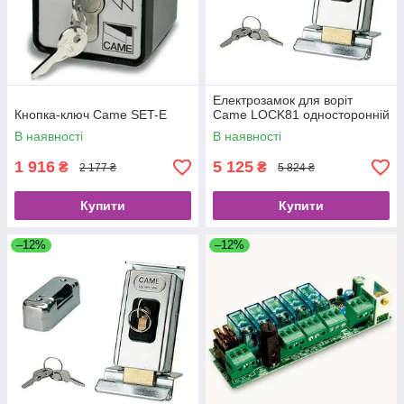
Електрозамок для воріт
Кнопка-ключ Came SET-E
Came LOCK81 односторонній
В наявності
В наявності
1 916
5 125
₴
₴
2 177 ₴
5 824 ₴
Купити
Купити
–12%
–12%