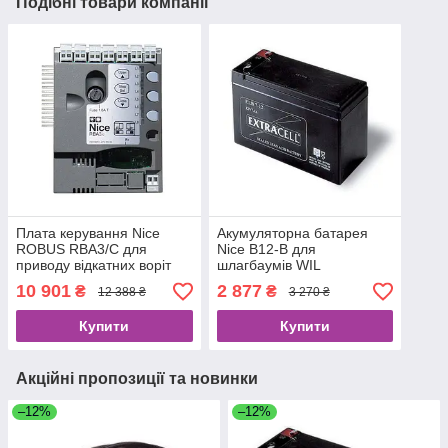
Подібні товари компанії
Плата керування Nice
Акумуляторна батарея
ROBUS RBA3/С для
Nice B12-B для
приводу відкатних воріт
шлагбаумів WIL
RB600/RB1000
10 901
2 877
₴
₴
12 388 ₴
3 270 ₴
Купити
Купити
Акційні пропозиції та новинки
–12%
–12%