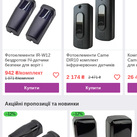
Фотоелементи IR-W12
Фотоелементи Came
Комп
бездротові ІЧ-датчики
DIR10 комплект
Came
безпеки для воріт і
інфрачервоних датчиків
для 
шлагбаумів
безпеки для воріт та
рей
942
₴/комплект
шлагбаумів до 10м
фот
2 174
26 
₴
2 471 ₴
1 071 ₴/комплект
пуль
Купити
Купити
Акційні пропозиції та новинки
–12%
–12%