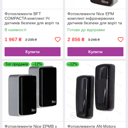
Фотоелементи BFT
Фотоелементи Nice EPM
COMPACTA комплект ІЧ
комплект інфрачервоних
датчиків безпеки для воріт та
датчиків безпеки для воріт та
шлагбаумів до 30м
шлагбаумів
В наявності
Готово до відправки
1 967
2 856
₴
₴
2 235 ₴
3 246 ₴
Купити
Купити
Топ продажів
–12%
–12%
Фотоелементи Nice EPMB з
Фотоелементи AN-Motors