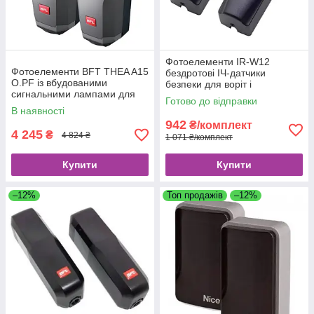
Фотоелементи IR-W12
Фотоелементи BFT THEA A15
бездротові ІЧ-датчики
O.PF із вбудованими
безпеки для воріт і
сигнальними лампами для
шлагбаумів
Готово до відправки
воріт та шлагбаумів до 20м.
В наявності
942
₴/комплект
4 245
₴
4 824 ₴
1 071 ₴/комплект
Купити
Купити
–12%
Топ продажів
–12%