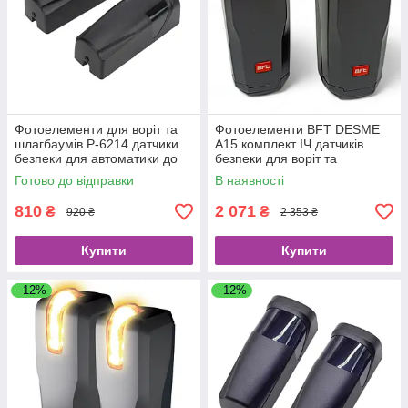
Фотоелементи для воріт та
Фотоелементи BFT DESME
шлагбаумів P-6214 датчики
A15 комплект ІЧ датчиків
безпеки для автоматики до
безпеки для воріт та
12 м
шлагбаумів до 30м
Готово до відправки
В наявності
810
2 071
₴
₴
920 ₴
2 353 ₴
Купити
Купити
–12%
–12%