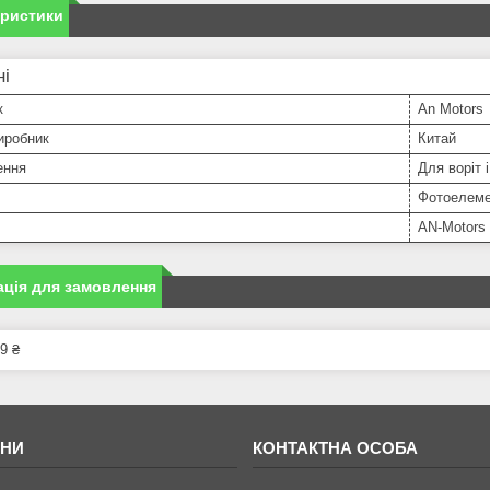
еристики
ні
к
An Motors
иробник
Китай
ення
Для воріт 
Фотоелем
AN-Motors
ція для замовлення
9 ₴