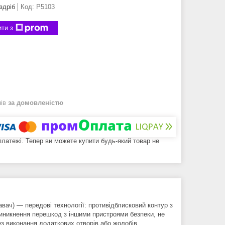
здріб
Код:
P5103
ти з
нів
за домовленістю
 платежі. Тепер ви можете купити будь-який товар не
вач) — передові технології: противідблисковий контур з
иникнення перешкод з іншими пристроями безпеки, не
з виконання додаткових отворів або жолобів.