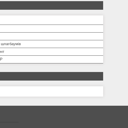
і шлагбаумів
ент
 P