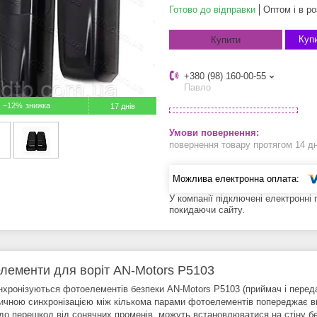
Готово до відправки
Оптом і в ро
Купи
Купити
+380 (98) 160-00-55
Павло
–12%
17 днів
повернення товару протягом 14 д
У компанії підключені електронні
покидаючи сайту.
лементи для воріт AN-Motors P5103
нхронізуються фотоелементів безпеки AN-Motors P5103 (приймач і переда
ичною синхронізацією між кількома парами фотоелементів попереджає в
 до перешкод від сонячних променів, можуть встановлюватися на стіну бе