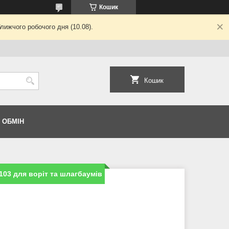
Кошик
лижчого робочого дня (10.08).
Кошик
 ОБМІН
03 для воріт та шлагбаумів