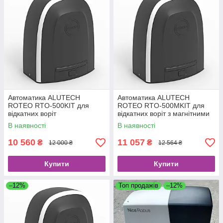
Автоматика ALUTECH
Автоматика ALUTECH
ROTEO RTO-500KIT для
ROTEO RTO-500MKIT для
відкатних воріт
відкатних воріт з магнітними
кінцевими вимикачами
В наявності
В наявності
10 560
11 057
₴
₴
12 000 ₴
12 564 ₴
Купити
Купити
–12%
Топ продажів
–12%