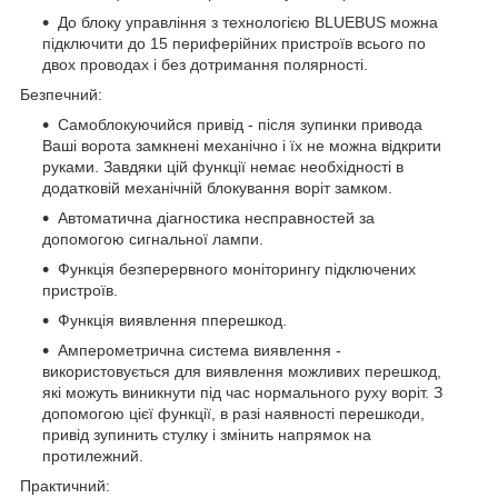
До блоку управління з технологією BLUEBUS можна
підключити до 15 периферійних пристроїв всього по
двох проводах і без дотримання полярності.
Безпечний:
Самоблокуючийся привід - після зупинки привода
Ваші ворота замкнені механічно і їх не можна відкрити
руками. Завдяки цій функції немає необхідності в
додатковій механічній блокування воріт замком.
Автоматична діагностика несправностей за
допомогою сигнальної лампи.
Функція безперервного моніторингу підключених
пристроїв.
Функція виявлення пперешкод.
Амперометрична система виявлення -
використовується для виявлення можливих перешкод,
які можуть виникнути під час нормального руху воріт. З
допомогою цієї функції, в разі наявності перешкоди,
привід зупинить стулку і змінить напрямок на
протилежний.
Практичний: