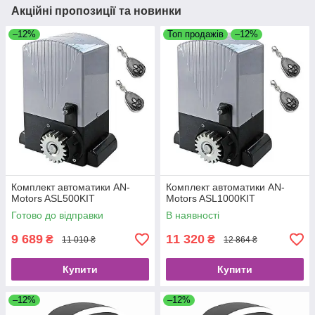
Акційні пропозиції та новинки
–12%
Топ продажів
–12%
Комплект автоматики AN-
Комплект автоматики AN-
Motors ASL500KIT
Motors ASL1000KIT
Готово до відправки
В наявності
9 689
11 320
₴
₴
11 010 ₴
12 864 ₴
Купити
Купити
–12%
–12%