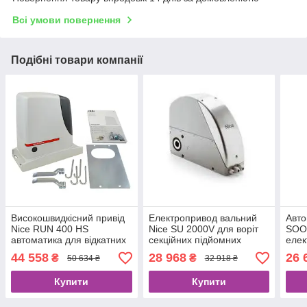
Всі умови повернення
Подібні товари компанії
Високошвидкісний привід
Електропривод вальний
Авто
Nice RUN 400 HS
Nice SU 2000V для воріт
SOO
автоматика для відкатних
секційних підйомних
елек
воріт, комплект
промислових
підй
44 558
28 968
26 
₴
₴
50 634 ₴
32 918 ₴
гара
Купити
Купити