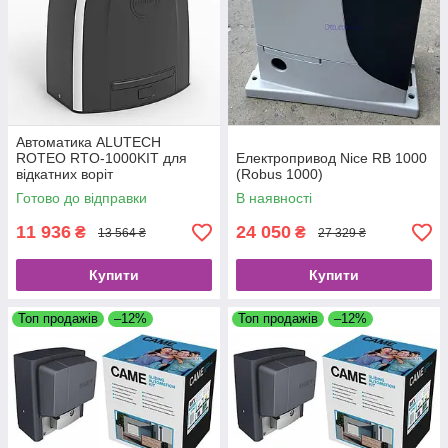
Автоматика ALUTECH
ROTEO RTO-1000KIT для
Електропривод Nice RB 1000
відкатних воріт
(Robus 1000)
Готово до відправки
В наявності
11 936
24 050
₴
₴
13 564 ₴
27 329 ₴
Купити
Купити
Топ продажів
–12%
Топ продажів
–12%