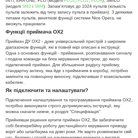
INTI, ERA ONE, FLO (моделі
FLO1
,
FLO2
,
FLO4
), SMILO
(моделі
SM2
і
SM4
). Запам'ятовує до 1024 пультів (кількість
пультів залежить від типу запису пульта в приймач). З деякими
типами пультів, виняткові функції системи Nice Opera, не
зможуть працювати.
Функції приймача OX2
Приймач ДУ OX2 - дуже універсальний пристрій з широким
діапазоном функцій, які в повній мірі описані в інструкції.
Одна з основних функцій - приймання, розпізнавання сигналу
і подача команди на блок керування пристрою, до якого
підключений приймач. Для збільшення радіусу прийому,
стандартну антену, яка йде з приймачем в коробці, потрібно
замінити на повноцінну виносну, підключивши її коаксіальним
кабелем..
Як підключити та налаштувати?
Підключення налаштування та програмування приймача OX2,
потрібно виконувати строго дотримуючись інструкції, яку
можна скачати нижче, в розділі "Специфікація".
Прийнявши рішення купити приймач OX2, Ви забезпечите
собі безперебійну роботу дистанційного керування приводу
воріт або шлагбаума на довгі роки. Не варто розмінювати свій
час, безпеку і спокій на альтернативні варіанти у вигляді