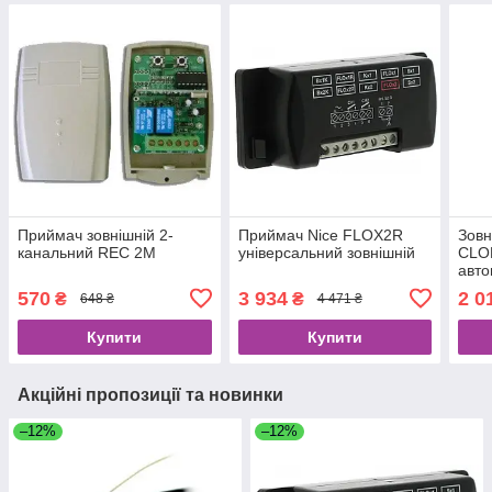
Приймач зовнішній 2-
Приймач Nice FLOX2R
Зовн
канальний REC 2M
універсальний зовнішній
CLO
авто
шлаг
570
3 934
2 0
₴
₴
648 ₴
4 471 ₴
Купити
Купити
Акційні пропозиції та новинки
–12%
–12%