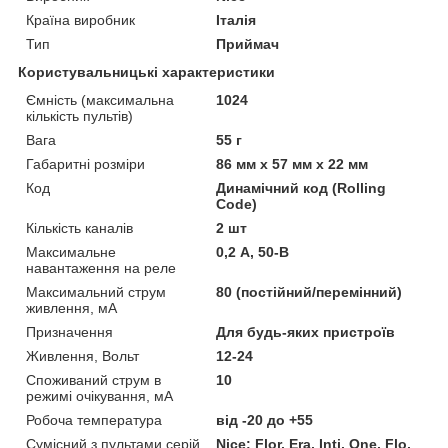
Країна виробник
Італія
Тип
Приймач
Користувальницькі характеристики
Ємність (максимальна
1024
кількість пультів)
Вага
55 г
Габаритні розміри
86 мм х 57 мм х 22 мм
Код
Динамічний код (Rolling
Code)
Кількість каналів
2 шт
Максимальне
0,2 А, 50-В
навантаження на реле
Максимальний струм
80 (постійний/перемінний)
живлення, мА
Призначення
Для будь-яких пристроїв
Живлення, Вольт
12-24
Споживаний струм в
10
режимі очікування, мА
Робоча температура
від -20 до +55
Сумісний з пультами серій
Nice: Flor, Era, Inti, One, Flo,