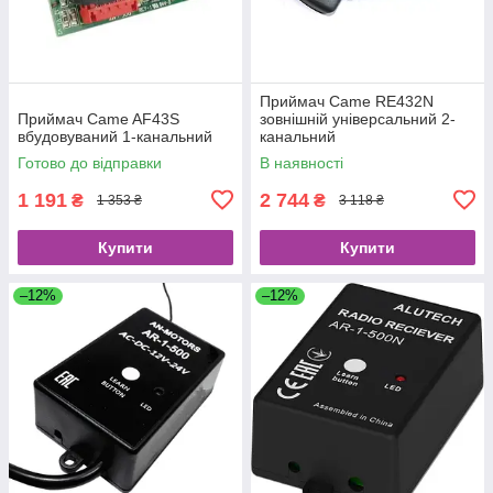
Приймач Came RE432N
Приймач Came AF43S
зовнішній універсальний 2-
вбудовуваний 1-канальний
канальний
Готово до відправки
В наявності
1 191
2 744
₴
₴
1 353 ₴
3 118 ₴
Купити
Купити
–12%
–12%