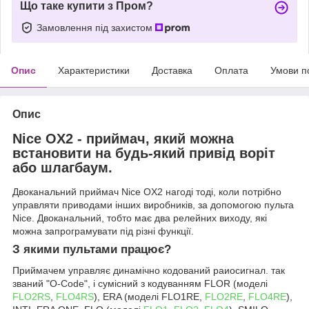
Що таке купити з Пром?
Замовлення під захистом
Опис
Характеристики
Доставка
Оплата
Умови п
Опис
Nice OX2 - приймач, який можна
встановити на будь-який привід воріт
або шлагбаум.
Двоканальний приймач Nice OX2 нагоді тоді, коли потрібно
управляти приводами інших виробників, за допомогою пульта
Nice. Двоканальний, тобто має два релейних виходу, які
можна запрограмувати під різні функції.
З якими пультами працює?
Приймачем управляє динамічно кодований раиосигнал. так
званий "O-Code", і сумісний з кодуванням FLOR (моделі
FLO2RS
,
FLO4RS
), ERA (моделі FLO1RE,
FLO2RE
,
FLO4RE
),