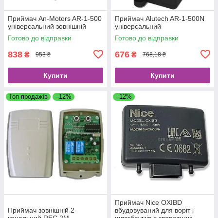
Приймач An-Motors AR-1-500
Приймач Alutech AR-1-500N
універсальний зовнішній
універсальний
Готово до відправки
Готово до відправки
838
676
₴
₴
953 ₴
768,18 ₴
Купити
Купити
Топ продажів
–12%
–12%
Приймач Nice OXIBD
Приймач зовнішній 2-
вбудовуваний для воріт і
канальний REC 2M
шлагбаумів c зворотним