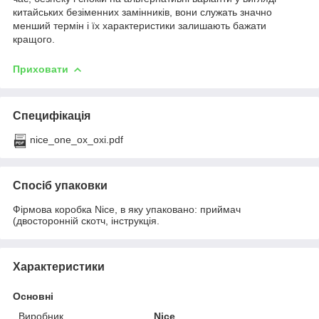
китайських безіменних замінників, вони служать значно
менший термін і їх характеристики залишають бажати
кращого.
Приховати
Специфікація
nice_one_ox_oxi.pdf
Спосіб упаковки
Фірмова коробка Nice, в яку упаковано: приймач
(двосторонній скотч, інструкція.
Характеристики
Основні
Виробник
Nice