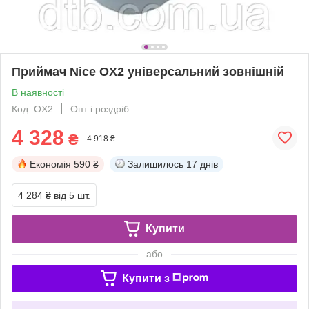
Приймач Nice OX2 універсальний зовнішній
В наявності
Код: OX2
Опт і роздріб
4 328
₴
4 918 ₴
Економія
590 ₴
Залишилось
17 днів
4 284 ₴
від 5 шт.
Купити
або
Купити з