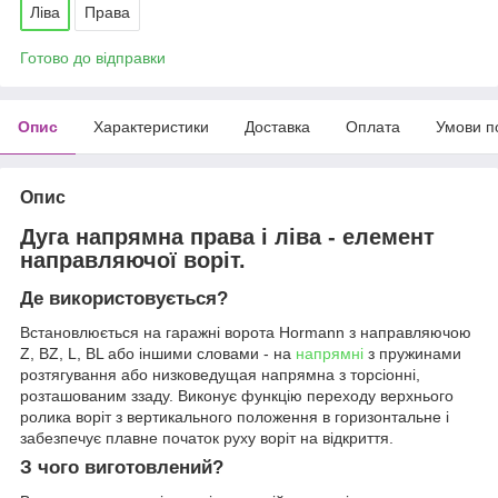
Ліва
Права
Готово до відправки
Опис
Характеристики
Доставка
Оплата
Умови п
Опис
Дуга напрямна права і ліва - елемент
направляючої воріт.
Де використовується?
Встановлюється на гаражні ворота Hormann з направляючою
Z, BZ, L, BL або іншими словами - на
напрямні
з пружинами
розтягування або низковедущая напрямна з торсіонні,
розташованим ззаду. Виконує функцію переходу верхнього
ролика воріт з вертикального положення в горизонтальне і
забезпечує плавне початок руху воріт на відкриття.
З чого виготовлений?