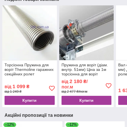
Торсіонна Пружина для
Пружина для воріт (діам.
Вал 
воріт Thermoline гаражних
внутр. 51мм) Ціна за 1м
мм) 
секційних ролет
торсіонна для воріт
роле
гаражних секційних ролет
пром
2 180
від
₴/
без наконечників
450
1 099
від
₴
пог.м
1 6
від 1 249 ₴
від 2 477 ₴/пог.м
Купити
Купити
Акційні пропозиції та новинки
–12%
–12%