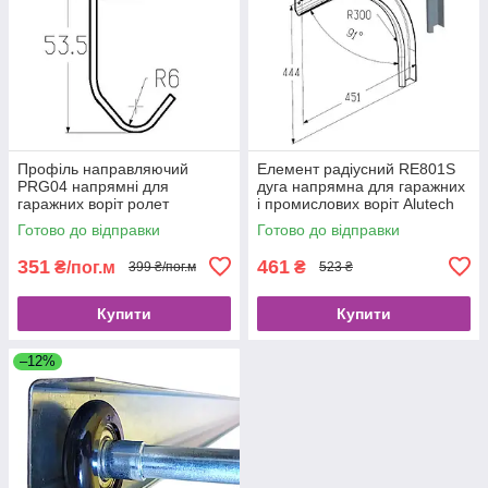
Профіль направляючий
Елемент радіусний RE801S
PRG04 напрямні для
дуга напрямна для гаражних
гаражних воріт ролет
і промислових воріт Alutech
секційних та щитових
ролет
Готово до відправки
Готово до відправки
351
461
₴/пог.м
₴
399 ₴/пог.м
523 ₴
Купити
Купити
–12%