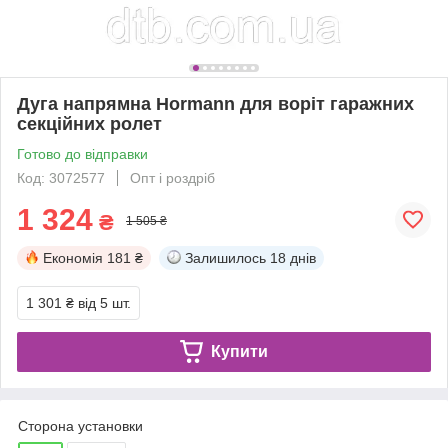
Дуга напрямна Hormann для воріт гаражних
секційних ролет
Готово до відправки
Код: 3072577
Опт і роздріб
1 324
₴
1 505 ₴
Економія
181 ₴
Залишилось
18 днів
1 301 ₴
від 5 шт.
Купити
Сторона установки