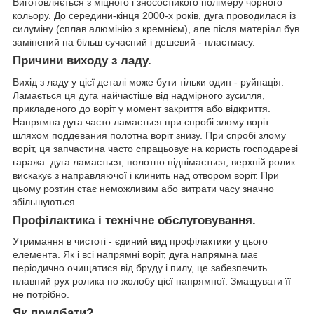
Виготовляється з міцного і зносостійкого полімеру чорного
кольору. До середини-кінця 2000-х років, дуга проводилася із
силуміну (сплав алюмінію з кремнієм), але після матеріал був
замінений на більш сучасний і дешевий - пластмасу.
Причини виходу з ладу.
Вихід з ладу у цієї деталі може бути тільки один - руйнація.
Ламається ця дуга найчастіше від надмірного зусилля,
прикладеного до воріт у момент закриття або відкриття.
Напрямна дуга часто ламається при спробі злому воріт
шляхом поддевания полотна воріт знизу. При спробі злому
воріт, ця запчастина часто спрацьовує на користь господареві
гаража: дуга ламається, полотно піднімається, верхній ролик
вискакує з направляючої і клинить над отвором воріт. При
цьому розтин стає неможливим або витрати часу значно
збільшуються.
Профілактика і технічне обслуговування.
Утримання в чистоті - єдиний вид профілактики у цього
елемента. Як і всі напрямні воріт, дуга напрямна має
періодично очищатися від бруду і пилу, це забезпечить
плавний рух ролика по жолобу цієї напрямної. Змащувати її
не потрібно.
Як придбати?