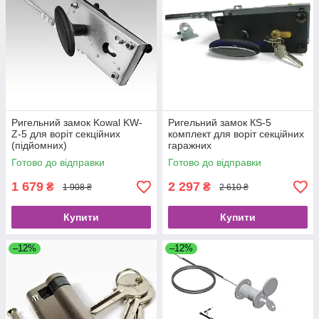
Ригельний замок Kowal KW-
Ригельний замок КS-5
Z-5 для воріт секційних
комплект для воріт секційних
(підйомних)
гаражних
Готово до відправки
Готово до відправки
1 679
2 297
₴
₴
1 908 ₴
2 610 ₴
Купити
Купити
–12%
–12%