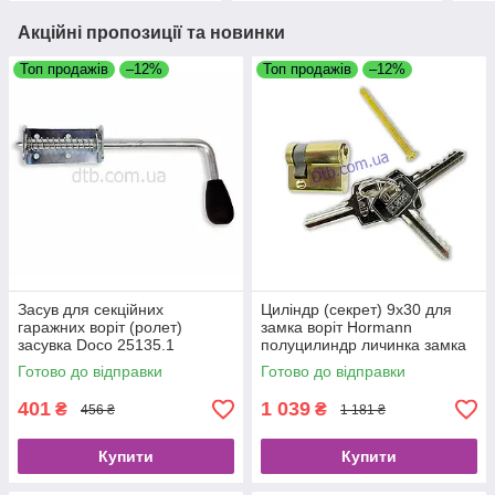
Акційні пропозиції та новинки
Топ продажів
–12%
Топ продажів
–12%
Засув для секційних
Циліндр (секрет) 9х30 для
гаражних воріт (ролет)
замка воріт Hormann
засувка Doco 25135.1
полуцилиндр личинка замка
ригельного аналог 3091449
Готово до відправки
Готово до відправки
401
1 039
₴
₴
456 ₴
1 181 ₴
Купити
Купити