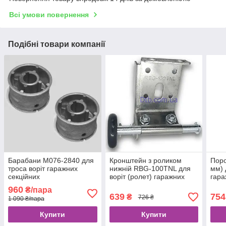
Всі умови повернення
Подібні товари компанії
Барабани M076-2840 для
Кронштейн з роликом
Поро
троса воріт гаражних
нижній RBG-100TNL для
мм) 
секційних
воріт (ролет) гаражних
гара
секційних Alutech лівий
Alut
960
₴/пара
639
754
₴
726 ₴
1 090 ₴/пара
Купити
Купити