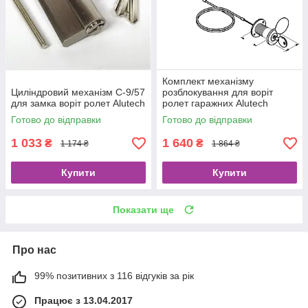
Комплект механізму
Циліндровий механізм C-9/57
розблокування для воріт
для замка воріт ролет Alutech
ролет гаражних Alutech
RM0104-4500
Готово до відправки
Готово до відправки
1 033
1 640
₴
₴
1 174 ₴
1 864 ₴
Купити
Купити
Показати ще
Про нас
99% позитивних з 116 відгуків за рік
Працює з 13.04.2017