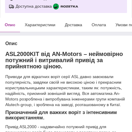
Доступна доставка
Опис
Характеристики
Доставка
Оплата
Умови п
Опис
ASL2000KIT від AN-Motors – неймовірно
потужний і витривалий привід за
прийнятною ціною.
Приводи для відкатних воріт серії ASL давно завоювали
популярність, завдяки своїй не високою ціною і прекрасним
користувальницьким характеристикам, таким як: потужність,
надійність, приємний зовнішній вигляд. Вся автоматика An-
Motors розроблена і випробувана інженерами групи компаній
Alutech-group, і зроблена на заводі, розташованому в Китаї.
Призначений для важких воріт з інтенсивним
використанням.
Привід ASL2000 - надзвичайно потужний привід для