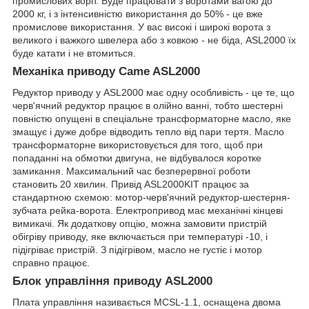
промислових воріт. Буде працювати з воротами вагою до
2000 кг, і з інтенсивністю використання до 50% - це вже
промислове використання. У вас високі і широкі ворота з
великого і важкого швелера або з ковкою - не біда, ASL2000 їх
буде катати і не втомиться.
Механіка приводу Came ASL2000
Редуктор приводу у ASL2000 має одну особливість - це те, що
черв'ячний редуктор працює в олійно ванні, тобто шестерні
повністю опущені в спеціальне трансформаторне масло, яке
змащує і дуже добре відводить тепло від пари тертя. Масло
трансформаторне використовується для того, щоб при
попаданні на обмотки двигуна, не відбувалося коротке
замикання. Максимальний час безперервної роботи
становить 20 хвилин. Привід ASL2000KIT працює за
стандартною схемою: мотор-черв'ячний редуктор-шестерня-
зубчата рейка-ворота. Електропривод має механічні кінцеві
вимикачі. Як додаткову опцію, можна замовити пристрій
обігріву приводу, яке включається при температурі -10, і
підігріває пристрій. З підігрівом, масло не густіє і мотор
справно працює.
Блок управління приводу ASL2000
Плата управління називається MCSL-1.1, оснащена двома