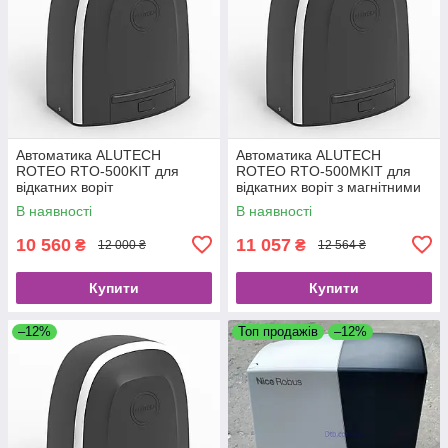
Автоматика ALUTECH
Автоматика ALUTECH
ROTEO RTO-500KIT для
ROTEO RTO-500MKIT для
відкатних воріт
відкатних воріт з магнітними
кінцевими вимикачами
В наявності
В наявності
10 560
11 057
₴
₴
12 000 ₴
12 564 ₴
Купити
Купити
–12%
Топ продажів
–12%