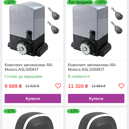
–12%
Топ продажів
–12%
Комплект автоматики AN-
Комплект автоматики AN-
Motors ASL500KIT
Motors ASL1000KIT
Готово до відправки
В наявності
9 689
11 320
₴
₴
11 010 ₴
12 864 ₴
Купити
Купити
–12%
–12%