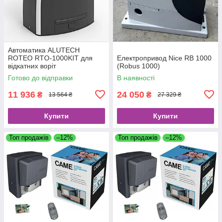
Автоматика ALUTECH
ROTEO RTO-1000KIT для
Електропривод Nice RB 1000
відкатних воріт
(Robus 1000)
Готово до відправки
В наявності
11 936
24 050
₴
₴
13 564 ₴
27 329 ₴
Купити
Купити
Топ продажів
–12%
Топ продажів
–12%