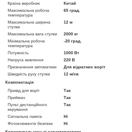
Країна виробник
Китай
Максимальна робоча
65 град.
температура
Максимальна ширина
12 м
стулки
Максимальна вага стулки
2000 кг
Мінімальна робоча
-20 град.
температура
Потужність
1000 Вт
Напруга живлення
220 В
Призначення автоматики
Для відкатних воріт
Швидкість руху стулки
12 м/хв
Комплектація
Привід для воріт
Так
Приймач
Так
Пульт дистанційного
Так
керування
Сигнальна лампа
Ні
Фотоелементи безпеки
Ні
Користувальницькі характеристики