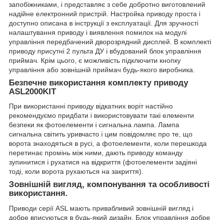
запобіжниками, і представляє з себе добротно виготовлений
надійне електронний пристрій. Настройка приводу проста і
доступно описана в інструкції з експлуатації. Для зручності
налаштування приводу і виявлення помилок на модулі
управління передбачений дворозрядний дисплей. В комплекті
приводу присутні 2 пульта ДУ і вбудований блок управління
приймач. Крім цього, є можливість підключити кнопку
управління або зовнішній приймач будь-якого виробника.
Безпечне використання комплекту приводу
ASL2000KIT
При використанні приводу відкатних воріт настійно
рекомендуємо придбати і використовувати такі елементи
безпеки як фотоелементи і сигнальна лампа. Лампа
сигнальна світить уривчасто і цим повідомляє про те, що
ворота знаходяться в русі, а фотоелементи, коли перешкода
перетинає промінь між ними, дають приводу команду
зупинитися і рухатися на відкриття (фотоелементи задіяні
тоді, коли ворота рухаються на закриття).
Зовнішній вигляд, компонування та особливості
використання.
Приводи серії ASL мають привабливий зовнішній вигляд і
добре вписуються в будь-який дизайн. Блок управління добре