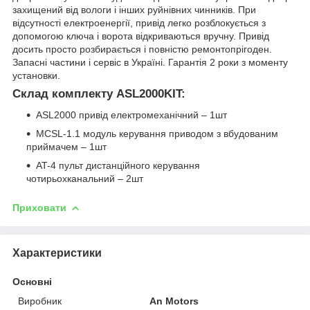
захищений від вологи і інших руйнівних чинників. При
відсутності електроенергії, привід легко розблокується з
допомогою ключа і ворота відкриваються вручну. Привід
досить просто розбирається і повністю ремонтопрігоден.
Запасні частини і сервіс в Україні. Гарантія 2 роки з моменту
установки.
Склад комплекту ASL2000KIT:
ASL2000 привід електромеханічний – 1шт
MCSL-1.1 модуль керування приводом з вбудованим
приймачем – 1шт
AT-4 пульт дистанційного керування
чотирьохканальний – 2шт
Приховати
Характеристики
Основні
Виробник
An Motors