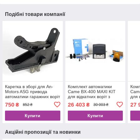
Подібні товари компанії
Каретка в зборі для An-
Комплект автоматики
Комп
Motors ASG привода
Came BX-400 MAXI KIT
Came
автоматики гаражних воріт
для відкатних воріт з
для 
розблокування ASG.006
рейкою лампою,
рейк
750
26 403
27 
₴
₴
852 ₴
30 003 ₴
фотоелементами та
фот
пультами
Купити
Купити
Акційні пропозиції та новинки