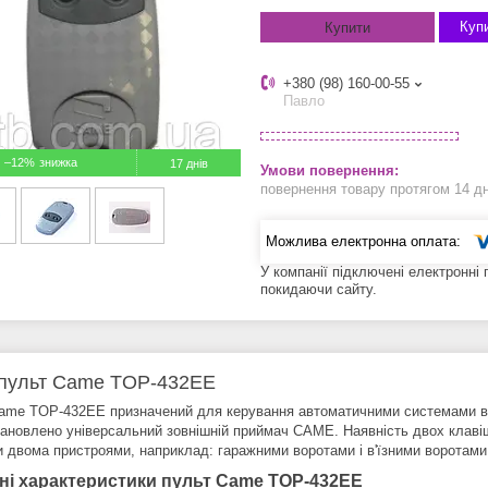
Купи
Купити
+380 (98) 160-00-55
Павло
–12%
17 днів
повернення товару протягом 14 д
У компанії підключені електронні
покидаючи сайту.
пульт Came TOP-432EE
ame TOP-432EE призначений для керування автоматичними системами ви
тановлено універсальний зовнішній приймач CAME. Наявність двох клавіш
и двома пристроями, наприклад: гаражними воротами і в'їзними воротами
чні характеристики пульт Came TOP-432EE