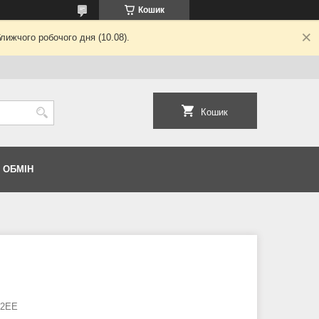
Кошик
лижчого робочого дня (10.08).
Кошик
 ОБМІН
32EE