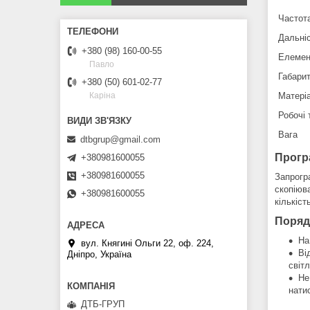
Частот
Дальніс
+380 (98) 160-00-55
Елемен
Павло
Габарит
+380 (50) 601-02-77
Матері
Каріна
Робочі
Вага
dtbgrup@gmail.com
Прогр
+380981600055
+380981600055
Запрогр
скопіюв
+380981600055
кількіс
Поряд
На
вул. Княгині Ольги 22, оф. 224,
Ві
Дніпро, Україна
світ
Не
нати
ДТБ-ГРУП