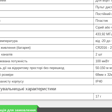
ення
Для воріт 
Пульт дист
Постійний 
л
Пластик
Сірий або 
433,92 МГ
температура
від -20 до
 живлення (батарея)
CR2016 - 
ь каналів
2 шт
нювана потужність
100 мкВт
ь дії на відкритому просторі без перешкод
50-150 м м
і розміри
68мм х 32
захисту корпусу
IP40
увальницькі характеристики
17 г
ція для замовлення