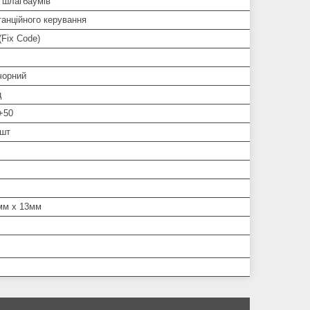
і шлагбаумів
анційного керування
(Fix Code)
чорний
ц
 +50
2шт
мм х 13мм