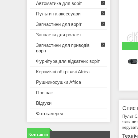
Автоматика для воріт
Пульти та аксесуари
Запчастини для воріт
Запчасти для роллет
Запчастини для приводів
воріт
Фурнітура для відкатних воріт
Керамічні обігрівачі Africa
Рушникосушки Africa
Про нас
Відгуки
Опис 
Фотогалерея
Пульт C
яких вс
керуват
Контакти
Техні