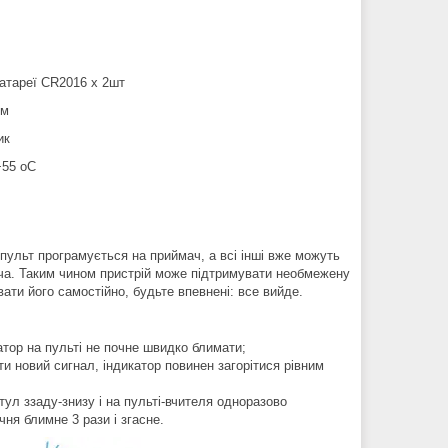
батареї CR2016 х 2шт
мм
ик
+55 оС
пульт програмується на приймач, а всі інші вже можуть
ача. Таким чином пристрій може підтримувати необмежену
ати його самостійно, будьте впевнені: все вийде.
атор на пульті не почне швидко блимати;
ти новий сигнал, індикатор повинен загорітися рівним
тул ззаду-знизу і на пульті-вчителя одноразово
чня блимне 3 рази і згасне.