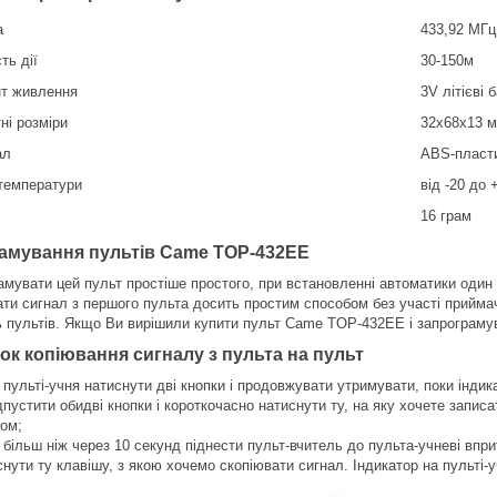
а
433,92 МГц
ть дії
30-150м
т живлення
3V літієві 
ні розміри
32х68х13 
ал
ABS-пласт
 температури
від -20 до 
16 грам
амування пультів Came TOP-432EE
амувати цей пульт простіше простого, при встановленні автоматики один 
ати сигнал з першого пульта досить простим способом без участі прийм
ть пультів. Якщо Ви вирішили купити пульт Came TOP-432EE і запрограмув
ок копіювання сигналу з пульта на пульт
 пульті-учня натиснути дві кнопки і продовжувати утримувати, поки індик
дпустити обидві кнопки і короткочасно натиснути ту, на яку хочете записа
лом;
 більш ніж через 10 секунд піднести пульт-вчитель до пульта-учневі впри
снути ту клавішу, з якою хочемо скопіювати сигнал. Індикатор на пульті-у