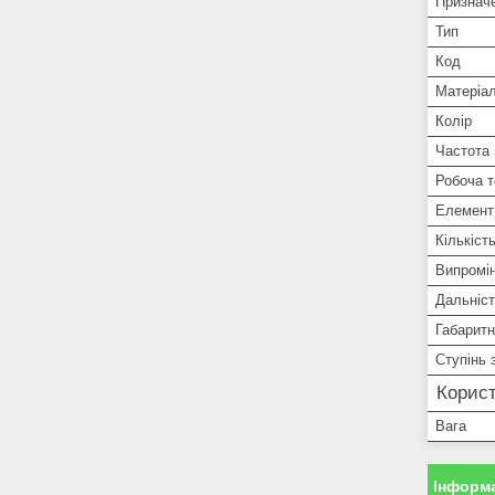
Признач
Тип
Код
Матеріа
Колір
Частота
Робоча 
Елемент
Кількіст
Випромі
Дальніст
Габаритн
Ступінь 
Корист
Вага
Інформа