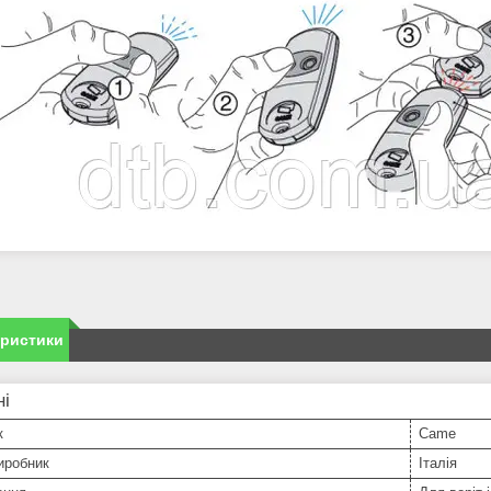
еристики
ні
к
Came
иробник
Італія