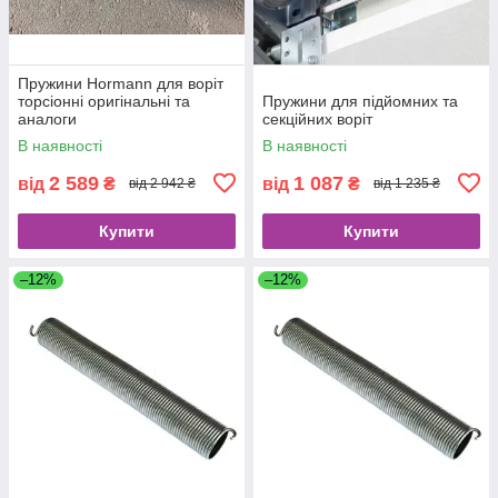
Пружини Hormann для воріт
торсіонні оригінальні та
Пружини для підйомних та
аналоги
секційних воріт
В наявності
В наявності
2 589
1 087
від
₴
від
₴
від 2 942 ₴
від 1 235 ₴
Купити
Купити
–12%
–12%