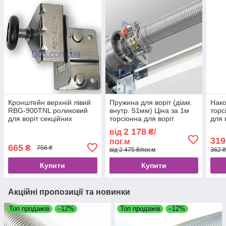
Кронштейн верхній лівий
Пружина для воріт (діам.
Нако
RBG-900TNL роликовий
внутр. 51мм) Ціна за 1м
торс
для воріт секційних
торсіонна для воріт
для 
гаражних секційних ролет
2 178
від
₴/
без наконечників
319
пог.м
665
₴
756 ₴
від 2 475 ₴/пог.м
362 
Купити
Купити
Акційні пропозиції та новинки
Топ продажів
–12%
Топ продажів
–12%