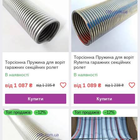
Торсіонна Пружина для воріт
Торсіонна Пружина для воріт
Ryterna гаражних секційних
гаражних секційних ролет
ролет
В наявності
В наявності
1 087
1 089
від
₴
від
₴
від 1 235 ₴
від 1 238 ₴
Купити
Купити
Топ продажів
–12%
Топ продажів
–12%