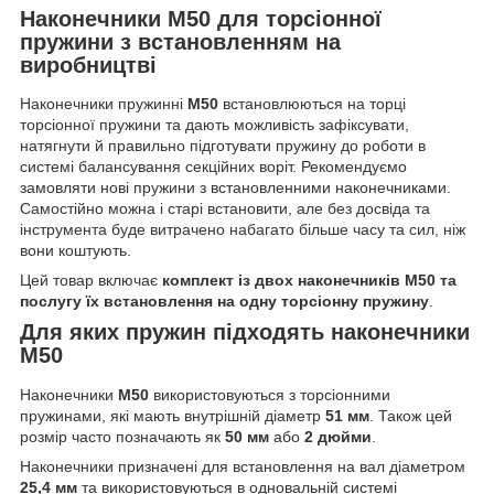
Наконечники M50 для торсіонної
пружини з встановленням на
виробництві
Наконечники пружинні
M50
встановлюються на торці
торсіонної пружини та дають можливість зафіксувати,
натягнути й правильно підготувати пружину до роботи в
системі балансування секційних воріт. Рекомендуємо
замовляти нові пружини з встановленними наконечниками.
Самостійно можна і старі встановити, але без досвіда та
інструмента буде витрачено набагато більше часу та сил, ніж
вони коштують.
Цей товар включає
комплект із двох наконечників M50 та
послугу їх встановлення на одну торсіонну пружину
.
Для яких пружин підходять наконечники
M50
Наконечники
M50
використовуються з торсіонними
пружинами, які мають внутрішній діаметр
51 мм
. Також цей
розмір часто позначають як
50 мм
або
2 дюйми
.
Наконечники призначені для встановлення на вал діаметром
25,4 мм
та використовуються в одновальній системі