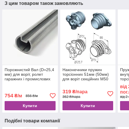
З цим товаром також замовляють
Порожнистий Вал (D=25,4
Наконечники пружин
Пруж
мм) для воріт, ролет
торсіонних 51мм (50мм)
внут
гаражних і промислових
для воріт секційних M50
торс
Alutech TSH-3000-2
гара
від
без 
319
₴/пара
пог
754
₴/м
856 ₴/м
362 ₴/пара
від 2
Купити
Купити
Подібні товари компанії