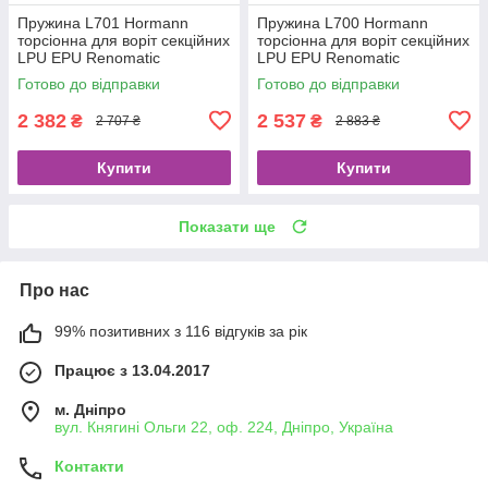
Пружина L701 Hormann
Пружина L700 Hormann
торсіонна для воріт секційних
торсіонна для воріт секційних
LPU EPU Renomatic
LPU EPU Renomatic
Готово до відправки
Готово до відправки
2 382
2 537
₴
₴
2 707 ₴
2 883 ₴
Купити
Купити
Показати ще
Про нас
99% позитивних з 116 відгуків за рік
Працює з 13.04.2017
м. Дніпро
вул. Княгині Ольги 22, оф. 224, Дніпро, Україна
Контакти