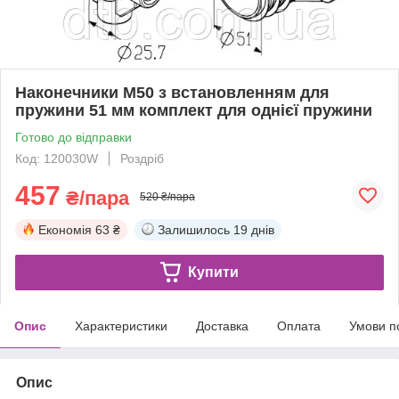
Наконечники M50 з встановленням для
пружини 51 мм комплект для однієї пружини
Готово до відправки
Код: 120030W
Роздріб
457
₴/пара
520 ₴/пара
Економія
63 ₴
Залишилось
19 днів
Купити
Опис
Характеристики
Доставка
Оплата
Умови п
Опис