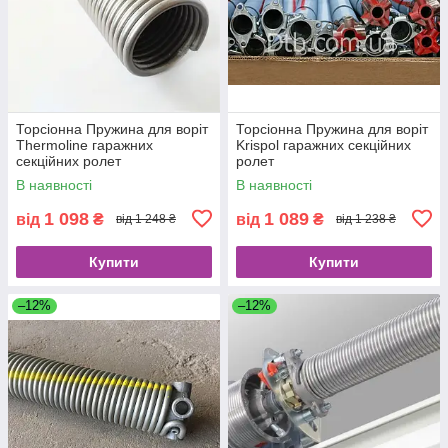
Торсіонна Пружина для воріт
Торсіонна Пружина для воріт
Thermoline гаражних
Krispol гаражних секційних
секційних ролет
ролет
В наявності
В наявності
1 098
1 089
від
₴
від
₴
від 1 248 ₴
від 1 238 ₴
Купити
Купити
–12%
–12%