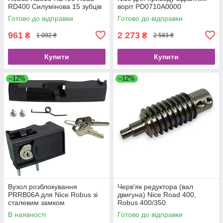
RD400 Силумінова 15 зубців
воріт PD0710A0000
PMD0177A.4610 модуль 4
Готово до відправки
Готово до відправки
961
2 273
₴
₴
1 092 ₴
2 583 ₴
Купити
Купити
–12%
–12%
Вузол розблокування
Черв'як редуктора (вал
PRRB06A для Nice Robus зі
двигуна) Nice Road 400,
сталевим замком
Robus 400/350
(PMD1501R05.4610)
В наявності
Готово до відправки