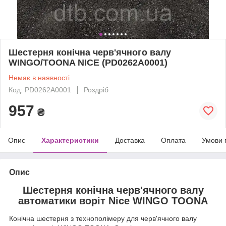
Шестерня конічна черв'ячного валу
WINGO/TOONA NICE (PD0262A0001)
Немає в наявності
Код: PD0262A0001
Роздріб
957
₴
Опис
Характеристики
Доставка
Оплата
Умови 
Опис
Шестерня конічна черв'ячного валу
автоматики воріт Nice WINGO TOONA
Конічна шестерня з технополімеру для черв'ячного валу