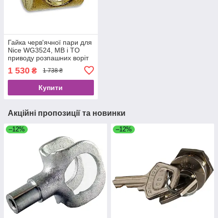
Гайка черв'ячної пари для
Nice WG3524, MB і TO
приводу розпашних воріт
PMD0943R05.4610
1 530
₴
1 738 ₴
Купити
Акційні пропозиції та новинки
–12%
–12%