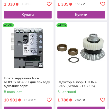
1 338
1 335
₴
₴
1 521 ₴
1 517 ₴
Купити
Купити
–12%
–12%
Плата керування Nice
ROBUS RBA3/С для приводу
Редуктор в зборі TOONA
відкатних воріт
230V (SPAMG217B00A)
RB600/RB1000
В наявності
В наявності
10 901
1 786
₴
₴
12 388 ₴
2 029 ₴