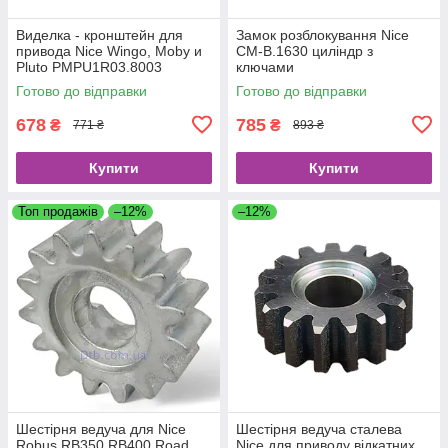
Виделка - кронштейн для
Замок розблокування Nice
привода Nice Wingo, Moby и
CM-B.1630 циліндр з
Pluto PMPU1R03.8003
ключами
Готово до відправки
Готово до відправки
678
785
₴
₴
771 ₴
893 ₴
Купити
Купити
Топ продажів
–12%
–12%
Шестірня ведуча для Nice
Шестірня ведуча сталева
Robus RB350 RB400 Road
Nice для приводу відкатних