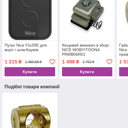
Пульт Nice Flo2RE для
Кінцевий вимикач в зборі
Гайк
воріт і шлагбаумів
NICE MOBY\TOONA
Nice
PRMB06R01
прив
PMD
1 215
1 498
1 5
₴
₴
1 380,68 ₴
1 702 ₴
Купити
Купити
Подібні товари компанії