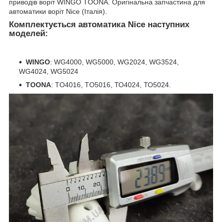
приводів воріт WINGO TOONA. Оригінальна запчастина для
автоматики воріт Nice (Італія).
Комплектується автоматика Nice наступних
моделей:
WINGO
: WG4000, WG5000, WG2024, WG3524,
WG4024, WG5024
TOONA
: TO4016, TO5016, ТО4024, ТО5024.