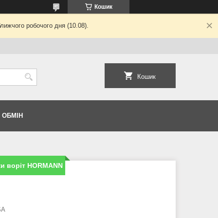
Кошик
лижчого робочого дня (10.08).
Кошик
 ОБМІН
ки воріт HORMANN
SA