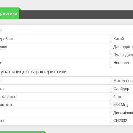
еристики
ні
иробник
Китай
ення
Для воріт 
Пульт дист
к
Hormann
увальницькі характеристики
л
Метал і пл
та
Слайдер
ь каналів
4 шт
астота
868 Мгц
Динамічний 
ння
CR2032