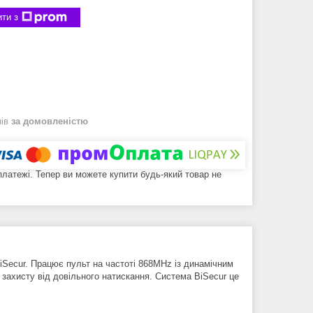
ти з
нів
за домовленістю
 платежі. Тепер ви можете купити будь-який товар не
iSecur. Працює пульт на частоті 868MHz із динамічним
захисту від довільного натискання. Система BiSecur це