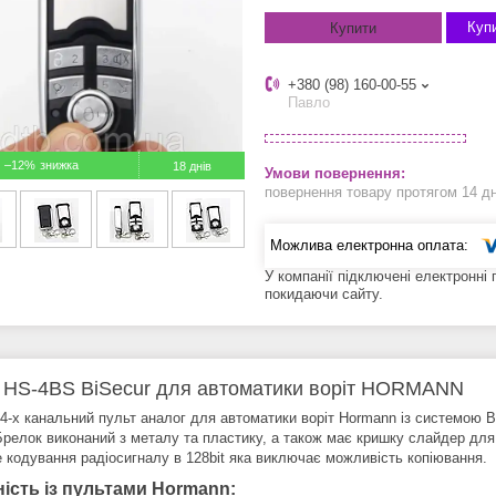
Купи
Купити
+380 (98) 160-00-55
Павло
–12%
18 днів
повернення товару протягом 14 д
У компанії підключені електронні
покидаючи сайту.
 HS-4BS BiSecur для автоматики воріт HORMANN
4-х канальний пульт аналог для автоматики воріт Hormann із системою B
Брелок виконаний з металу та пластику, а також має кришку слайдер для 
 кодування радіосигналу в 128bit яка виключає можливість копіювання.
ність із пультами Hormann: