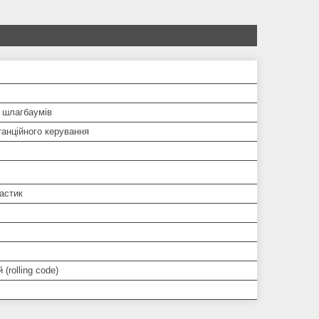
і шлагбаумів
анційного керування
астик
(rolling code)