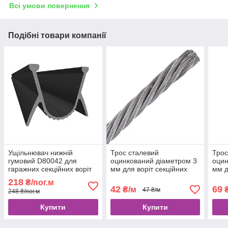
Всі умови повернення
Подібні товари компанії
Ущільнювач нижній
Трос сталевий
Трос
гумовий D80042 для
оцинкований діаметром 3
оцин
гаражних секційних воріт
мм для воріт секційних
мм д
GANT
гаражних і промислових
гара
218
₴/пог.м
42
69
₴/м
₴
47 ₴/м
248 ₴/пог.м
Купити
Купити