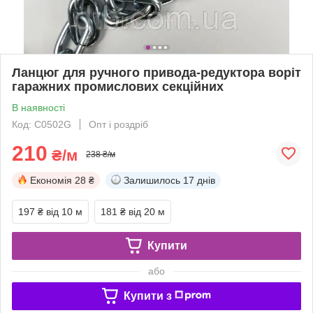
Ланцюг для ручного привода-редуктора воріт
гаражних промислових секційних
В наявності
Код: C0502G
Опт і роздріб
210
₴/м
238 ₴/м
Економія
28 ₴
Залишилось
17 днів
197 ₴
від 10 м
181 ₴
від 20 м
Купити
або
Купити з