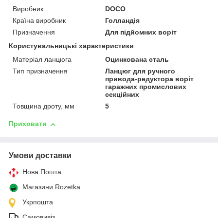
Виробник
DOCO
Країна виробник
Голландія
Призначення
Для підйомних воріт
Користувальницькі характеристики
Матеріал ланцюга
Оцинкована сталь
Тип призначення
Ланцюг для ручного
привода-редуктора воріт
гаражних промислових
секційних
Товщина дроту, мм
5
Приховати
Умови доставки
Нова Пошта
Магазини Rozetka
Укрпошта
Самовивіз