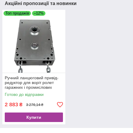
Акційні пропозиції та новинки
Топ продажів
–12%
Ручний ланцюговий привід-
редуктор для воріт ролет
гаражних і промислових
секційних 4:1 на вал 25,4 мм
Готово до відправки
2 883
₴
3 276,14 ₴
Купити