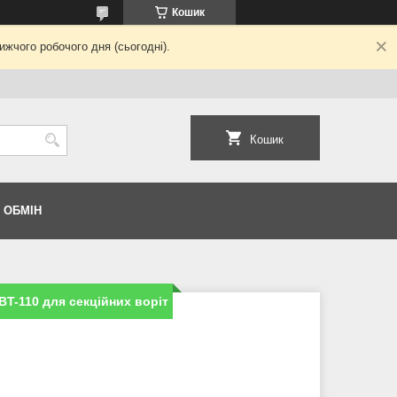
Кошик
жчого робочого дня (сьогодні).
Кошик
 ОБМІН
BT-110 для секційних воріт