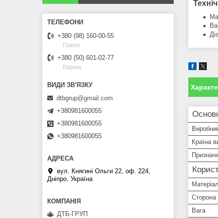
Техніч
Ма
Ва
Ді
+380 (98) 160-00-55
Павло
+380 (50) 601-02-77
Каріна
Характ
dtbgrup@gmail.com
+380981600055
Основн
+380981600055
Виробни
+380981600055
Країна в
Признач
Корист
вул. Княгині Ольги 22, оф. 224,
Дніпро, Україна
Матеріа
Сторона
Вага
ДТБ-ГРУП