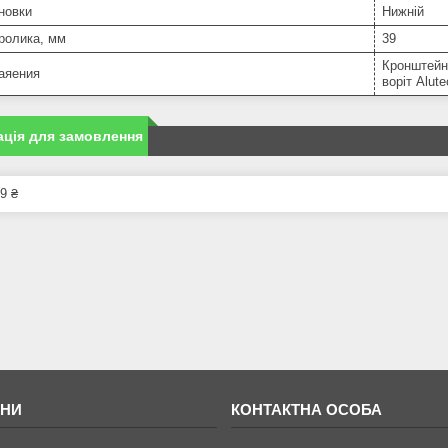
новки
Нижній
ролика, мм
39
Кронштейн
аяения
воріт Alute
ція для замовлення
9 ₴