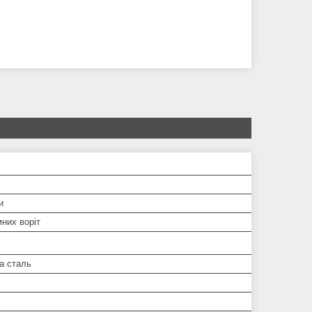
и
них воріт
а сталь