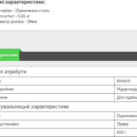
ні характеристики:
теріал - Оцинкована сталь
га кг/шт - 0,41 кг
аметр ролика - 39мм
еристики
і атрибути
к
Alutech
иробник
Нідерланд
ення
Для підйом
увальницькі характеристики
л
Оцинкован
 установки
Права
410 г