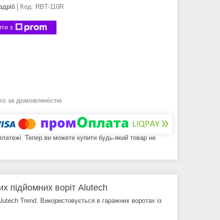
здріб
Код:
RBT-110R
ти з
нів
за домовленістю
 платежі. Тепер ви можете купити будь-який товар не
х підйомних воріт Alutech
utech Trend. Використовується в гаражних воротах із