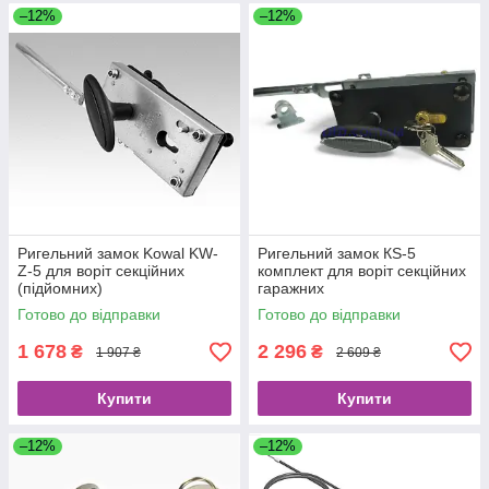
–12%
–12%
Ригельний замок Kowal KW-
Ригельний замок КS-5
Z-5 для воріт секційних
комплект для воріт секційних
(підйомних)
гаражних
Готово до відправки
Готово до відправки
1 678
2 296
₴
₴
1 907 ₴
2 609 ₴
Купити
Купити
–12%
–12%