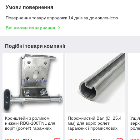
Умови повернення
Повернення товару впродовж 14 днів за домовленістю
Всі умови повернення
Подібні товари компанії
Кронштейн з роликом
Порожнистий Вал (D=25,4
Ущіл
нижній RBG-100TNL для
мм) для воріт, ролет
верх
воріт (ролет) гаражних
гаражних і промислових
роле
секційних Alutech лівий
Alutech TSH-3000-2
Alut