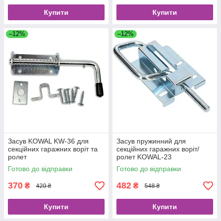
Купити
Купити
–12%
–12%
Засув KOWAL KW-36 для
Засув пружинний для
секційних гаражних воріт та
секційних гаражних воріт/
ролет
ролет KOWAL-23
Готово до відправки
Готово до відправки
370
482
₴
₴
420 ₴
548 ₴
Купити
Купити