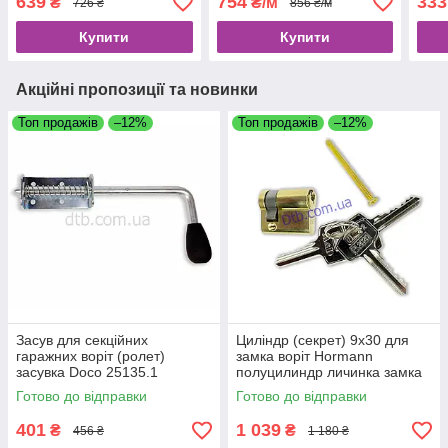
639
754
333
₴
₴/м
726 ₴
856 ₴/м
Купити
Купити
Акційні пропозиції та новинки
Топ продажів
–12%
Топ продажів
–12%
Засув для секційних
Циліндр (секрет) 9х30 для
гаражних воріт (ролет)
замка воріт Hormann
засувка Doco 25135.1
полуцилиндр личинка замка
ригельного аналог 3091449
Готово до відправки
Готово до відправки
401
1 039
₴
₴
456 ₴
1 180 ₴