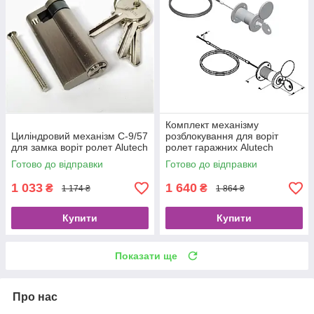
Комплект механізму
Циліндровий механізм C-9/57
розблокування для воріт
для замка воріт ролет Alutech
ролет гаражних Alutech
RM0104-4500
Готово до відправки
Готово до відправки
1 033
1 640
₴
₴
1 174 ₴
1 864 ₴
Купити
Купити
Показати ще
Про нас