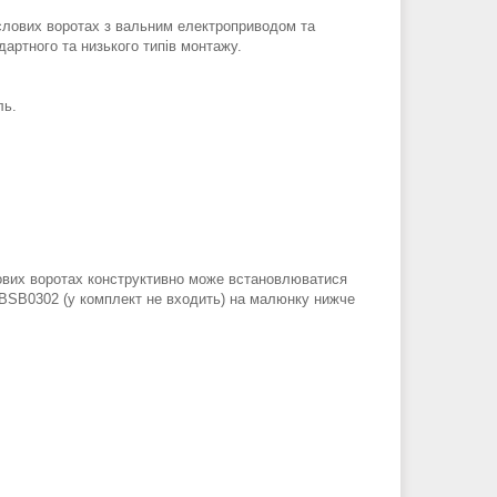
слових воротах з вальним електроприводом та
артного та низького типів монтажу.
ль.
ових воротах конструктивно може встановлюватися
BSB0302 (у комплект не входить) на малюнку нижче