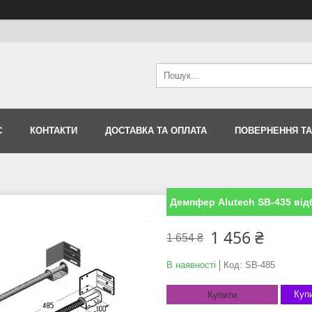
С
КОНТАКТИ
ДОСТАВКА ТА ОПЛАТА
ПОВЕРНЕННЯ ТА
Демпфер Alutech SB-435 від
1 456 ₴
1 654 ₴
В наявності
Код:
SB-485
Купи
Купити