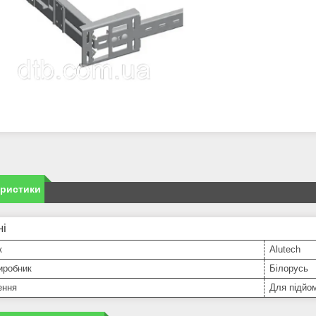
еристики
ні
к
Alutech
иробник
Білорусь
ення
Для підйом