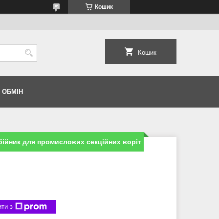
Кошик
Кошик
 ОБМІН
бійник для промислових секційних воріт
ти з