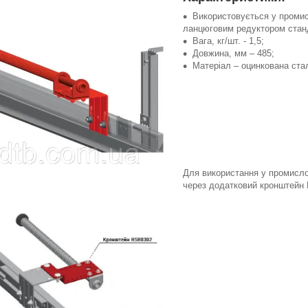
Використовується у проми
ланцюговим редуктором станд
Вага, кг/шт. - 1,5;
Довжина, мм – 485;
Матеріал – оцинкована ста
Для використання у промисл
через додатковий кронштейн 