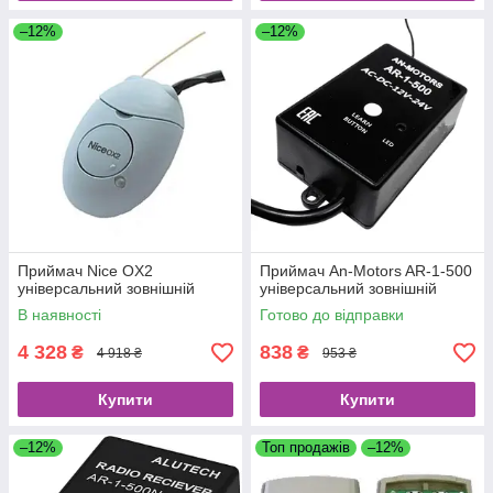
–12%
–12%
Приймач Nice OX2
Приймач An-Motors AR-1-500
універсальний зовнішній
універсальний зовнішній
В наявності
Готово до відправки
4 328
838
₴
₴
4 918 ₴
953 ₴
Купити
Купити
–12%
Топ продажів
–12%