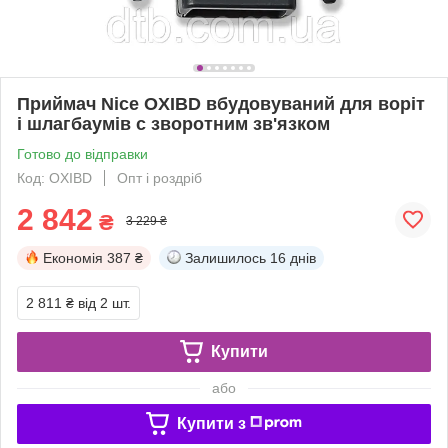
Приймач Nice OXIBD вбудовуваний для воріт
і шлагбаумів c зворотним зв'язком
Готово до відправки
Код: OXIBD
Опт і роздріб
2 842
₴
3 229 ₴
Економія
387 ₴
Залишилось
16 днів
2 811 ₴
від 2 шт.
Купити
або
Купити з