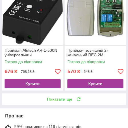
Приймач Alutech AR-1-500N
Приймач зовнішній 2-
універсальний
канальний REC 2M
Готово до відправки
Готово до відправки
676
570
₴
₴
768,18 ₴
648 ₴
Купити
Купити
Показати ще
Про нас
99% позитивних з 116 відгуків за рік