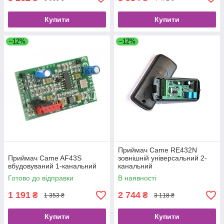
Купити
Купити
–12%
–12%
Приймач Came RE432N
Приймач Came AF43S
зовнішній універсальний 2-
вбудовуваний 1-канальний
канальний
Готово до відправки
В наявності
1 191
2 744
₴
₴
1 353 ₴
3 118 ₴
Купити
Купити