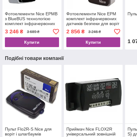
Фотоелементи Nice EPMB
Фотоелементи Nice EPM
Пуль
з BlueBUS технологією
комплект інфрачервоних
комплект інфрачервоних
датчиків безпеки для воріт
датчиків безпеки для воріт
та шлагбаумів
3 246
2 856
₴
₴
3 689 ₴
3 246 ₴
та шлагбаумів
1 0
Купити
Купити
Подібні товари компанії
Пульт Flo2R-S Nice для
Приймач Nice FLOX2R
Пуль
воріт і шлагбаумів
універсальний зовнішній
S) д