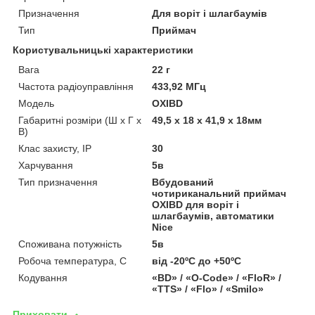
Призначення
Для воріт і шлагбаумів
Тип
Приймач
Користувальницькі характеристики
Вага
22 г
Частота радіоуправління
433,92 МГц
Мoдель
OXIBD
Габаритні розміри (Ш х Г х
49,5 х 18 х 41,9 х 18мм
В)
Клас захисту, IP
30
Харчування
5в
Тип призначення
Вбудований
чотириканальний приймач
OXIBD для воріт і
шлагбаумів, автоматики
Nice
Споживана потужність
5в
Робоча температура, С
від -20ºС до +50ºС
Кодування
«BD» / «O-Code» / «FloR» /
«TTS» / «Flo» / «Smilo»
Приховати