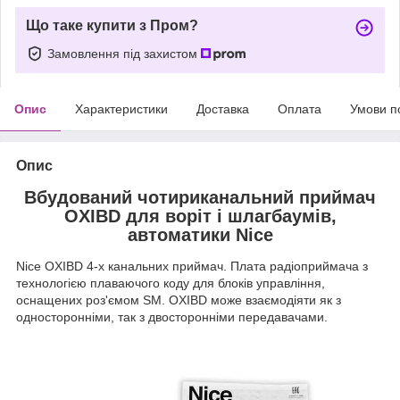
Що таке купити з Пром?
Замовлення під захистом
Опис
Характеристики
Доставка
Оплата
Умови п
Опис
Вбудований чотириканальний приймач
OXIBD для воріт і шлагбаумів,
автоматики Nice
Nice OXIBD 4-х канальних приймач. Плата радіоприймача з
технологією плаваючого коду для блоків управління,
оснащених роз'ємом SM. OXIBD може взаємодіяти як з
односторонніми, так з двосторонніми передавачами.