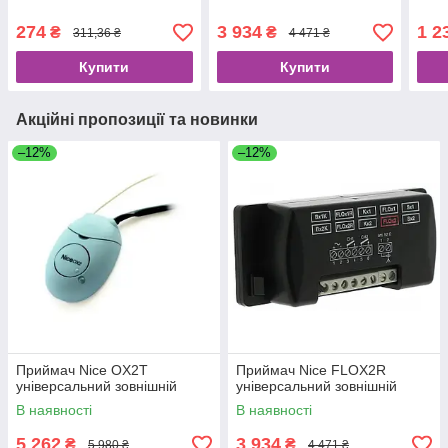
274
3 934
1 2
₴
₴
311,36 ₴
4 471 ₴
Купити
Купити
Акційні пропозиції та новинки
–12%
–12%
Приймач Nice OX2T
Приймач Nice FLOX2R
універсальний зовнішній
універсальний зовнішній
В наявності
В наявності
5 262
3 934
₴
₴
5 980 ₴
4 471 ₴