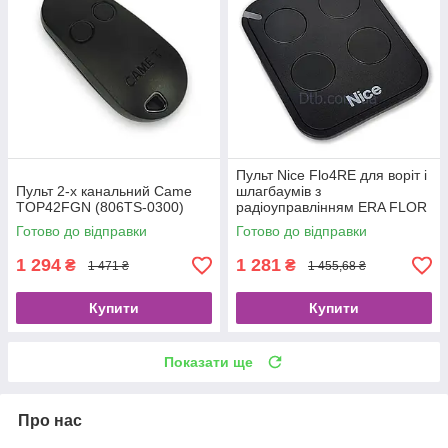
Пульт Nice Flo4RE для воріт і
Пульт 2-х канальний Came
шлагбаумів з
TOP42FGN (806TS-0300)
радіоуправлінням ERA FLOR
Готово до відправки
Готово до відправки
1 294
1 281
₴
₴
1 471 ₴
1 455,68 ₴
Купити
Купити
Показати ще
Про нас