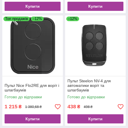
Купити
Купити
Топ продажів
–12%
–12%
Пульт Steelon NV-4 для
Пульт Nice Flo2RE для воріт і
автоматики воріт та
шлагбаумів
шлагбаумів
Готово до відправки
Готово до відправки
1 215
438
₴
₴
1 380,68 ₴
498 ₴
Купити
Купити