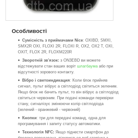
Особливості
Сумісність з приймачами Nice
: OXIBD, SMXI,
SMX2R OXI, FLOXI 2R, FLOXI R, OX2, OX2 T, OXI,
OXIT, FLOX 2R, FLOXM220R
Зворотній зв'язок:
з ON3EBD ви можете
відстежувати стан ваших воріт
шлагбаума
або при
відсутності зорового контакту.
Вібро і светоиндикация
: Коли блок прийняв
сигнал, пульт вібрує а світлодіод світиться зеленим.
Якщо блок не бачить пульт, то він вібрує а світлодіод
світиться червоним. При подачі команди перевірки
стану, сигналізує змінюючи колір світлодіода
(зелений - оранжевий - червоний)
Кнопки
: три для передачі команд, одна для
програмування і запиту статусу автоматики.
Технологія NFC:
Якщо піднести смартфон до
брелока-передавача, відкриється веб-сторінка з