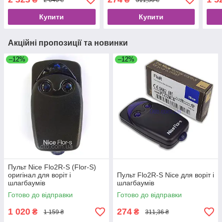
Купити
Купити
Акційні пропозиції та новинки
–12%
–12%
Пульт Nice Flo2R-S (Flor-S)
оригінал для воріт і
Пульт Flo2R-S Nice для воріт і
шлагбаумів
шлагбаумів
Готово до відправки
Готово до відправки
1 020
274
₴
₴
1 159 ₴
311,36 ₴