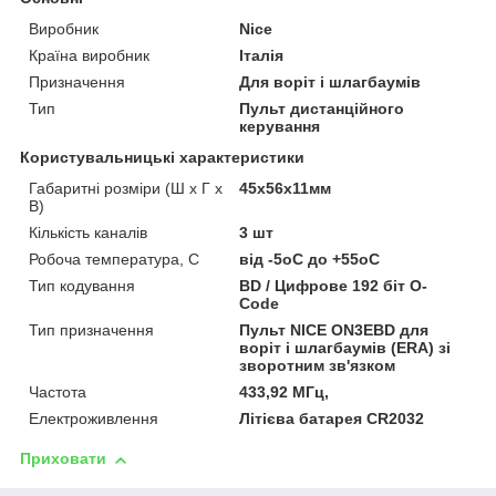
Виробник
Nice
Країна виробник
Італія
Призначення
Для воріт і шлагбаумів
Тип
Пульт дистанційного
керування
Користувальницькі характеристики
Габаритні розміри (Ш х Г х
45х56х11мм
В)
Кількість каналів
3 шт
Робоча температура, С
від -5оС до +55оС
Тип кодування
BD / Цифрове 192 біт O-
Code
Тип призначення
Пульт NICE ON3EBD для
воріт і шлагбаумів (ERA) зі
зворотним зв'язком
Частота
433,92 МГц,
Електроживлення
Літієва батарея CR2032
Приховати