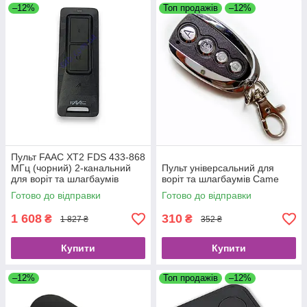
–12%
Топ продажів
–12%
Пульт FAAC XT2 FDS 433-868
МГц (чорний) 2-канальний
Пульт універсальний для
для воріт та шлагбаумів
воріт та шлагбаумів Came
Готово до відправки
Готово до відправки
1 608
310
₴
₴
1 827 ₴
352 ₴
Купити
Купити
–12%
Топ продажів
–12%