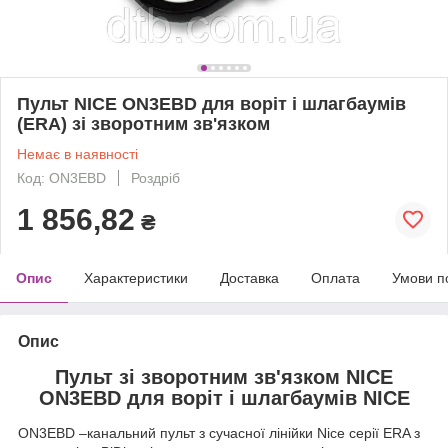
Пульт NICE ON3EBD для воріт і шлагбаумів
(ERA) зі зворотним зв'язком
Немає в наявності
Код: ON3EBD
Роздріб
1 856,82
₴
Опис
Характеристики
Доставка
Оплата
Умови п
Опис
Пульт зі зворотним зв'язком NICE
ON3EBD для воріт і шлагбаумів NICE
ON3EBD –канальний пульт з сучасної лінійки Nice серії ERA з