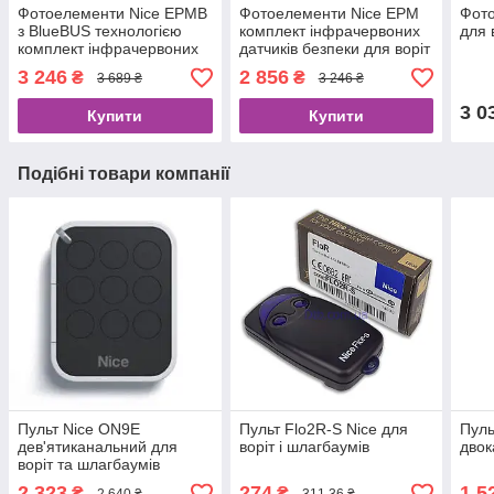
Фотоелементи Nice EPMB
Фотоелементи Nice EPM
Фото
з BlueBUS технологією
комплект інфрачервоних
для 
комплект інфрачервоних
датчиків безпеки для воріт
датчиків безпеки для воріт
та шлагбаумів
3 246
2 856
₴
₴
3 689 ₴
3 246 ₴
та шлагбаумів
3 0
Купити
Купити
Подібні товари компанії
Пульт Nice ON9E
Пульт Flo2R-S Nice для
Пуль
дев'ятиканальний для
воріт і шлагбаумів
двок
воріт та шлагбаумів
2 323
274
1 5
₴
₴
2 640 ₴
311,36 ₴