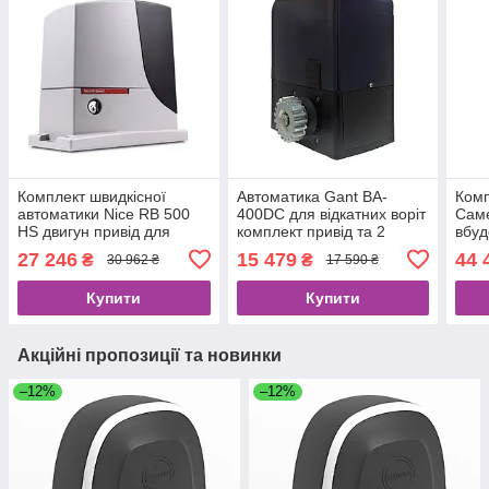
Комплект швидкісної
Автоматика Gant BA-
Комп
автоматики Nice RB 500
400DC для відкатних воріт
Саме
HS двигун привід для
комплект привід та 2
вбуд
відкатних воріт
пульти, магнітні кінцевики
упра
27 246
15 479
44 
₴
₴
30 962 ₴
17 590 ₴
ворі
Купити
Купити
Акційні пропозиції та новинки
–12%
–12%