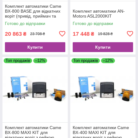
Комплект автоматики Came
BX-800 BASE для відкатних
Комплект автоматики AN-
воріт (привід, приймач та
Motors ASL2000KIT
пульт)
Готово до відправки
Готово до відправки
20 863
17 448
₴
₴
23 708 ₴
19 828 ₴
Купити
Купити
Топ продажів
–12%
Топ продажів
–12%
Комплект автоматики Came
Комплект автоматики Came
BX-800 MAXI KIT для
BX-400 MAXI KIT для
відкатних воріт з рейкою,
відкатних воріт з рейкою