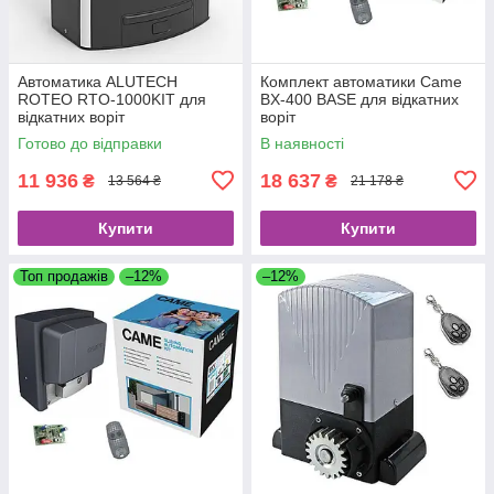
Автоматика ALUTECH
Комплект автоматики Came
ROTEO RTO-1000KIT для
BX-400 BASE для відкатних
відкатних воріт
воріт
Готово до відправки
В наявності
11 936
18 637
₴
₴
13 564 ₴
21 178 ₴
Купити
Купити
Топ продажів
–12%
–12%