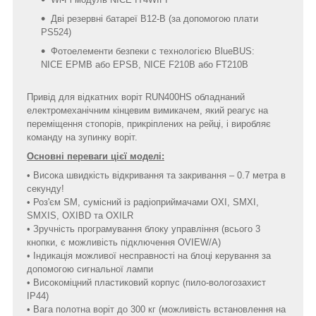
Дві резервні батареї B12-B (за допомогою плати
PS524)
Фотоелементи безпеки c технологією BlueBUS:
NICE EPMB або EPSB, NICE F210B або FT210B
Привід для відкатних воріт RUN400HS обладнаний
електромеханічним кінцевим вимикачем, який реагує на
переміщення стопорів, прикріплених на рейці, і виробляє
команду на зупинку воріт.
Основні переваги цієї моделі:
• Висока швидкість відкривання та закривання – 0.7 метра в
секунду!
• Роз'єм SM, сумісний із радіоприймачами OXI, SMXI,
SMXIS, OXIBD та OXILR
• Зручність програмування блоку управління (всього 3
кнопки, є можливість підключення OVIEW/A)
• Індикація можливої несправності на блоці керування за
допомогою сигнальної лампи
• Високоміцний пластиковий корпус (пило-вологозахист
IP44)
• Вага полотна воріт до 300 кг (можливість встановлення на