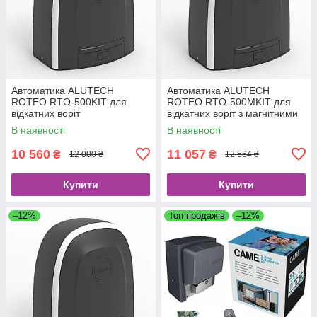
Автоматика ALUTECH
Автоматика ALUTECH
ROTEO RTO-500KIT для
ROTEO RTO-500MKIT для
відкатних воріт
відкатних воріт з магнітними
кінцевими вимикачами
В наявності
В наявності
10 560
11 057
₴
₴
12 000 ₴
12 564 ₴
Купити
Купити
–12%
Топ продажів
–12%