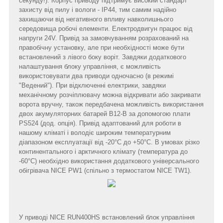
секунду!). Корпус приводу підтримує високий стандарт
захисту від пилу і вологи - IP44, тим самим надійно
захищаючи від негативного впливу навколишнього
середовища робочі елементи. Електродвигун працює від
напруги 24V. Привід за замовчуванням розрахований на
правобічну установку, але при необхідності може бути
встановлений з лівого боку воріт. Завдяки додаткового
налаштування блоку управління, є можливість
використовувати два приводи одночасно (в режимі
"Ведений"). При відключенні електрики, завдяки
механічному розчіплювачу можна відкривати або закривати
ворота вручну, також передбачена можливість використання
двох акумуляторних батарей B12-B за допомогою плати
PS524 (дод. опція). Привід адаптований для роботи в
нашому кліматі і володіє широким температурним
діапазоном експлуатації від -20°C до +50°C. В умовах різко
континентального і арктичного клімату (температура до
-60°C) необхідно використання додаткового універсального
обігрівача NICE PW1 (спільно з термостатом NICE TW1).
У приводі NICE RUN400HS встановлений блок управління