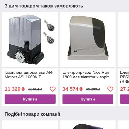
З цим товаром також замовляють
Комплект автоматики AN-
Електропривод Nice Run
Елек
Motors ASL1000KIT
1800 для відкотних воріт
RB50
(RB
11 320
34 574
27 
₴
₴
12 864 ₴
39 289 ₴
Купити
Купити
Подібні товари компанії