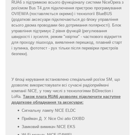
RUA6 з підтримкою всього функціоналу системи NiceOpera з
роз'ємом Bus T4 для підключення пристрою програмування
OVIEW/A (поставляється окремо) і технології BlueBUS
(додаткові аксесуари підключаються до блоку управління
всього двома проводами без дотримання полярності). Блок
управління підтримує 2 рівня функцій (регулювання
швидкості і зусилля, режим "хвіртки" - часткового відкриття
для проходу пішохода, виявлення перешкод, плавний старт
і зупинка, фототест - рух тільки після перевірки пристроїв
безпеки).
У блоці керування встановлено спеціальний роз'єм SM, що
дозволяє використовувати всі сучасні радіоприймачі
компанії NICE, у тому числі з технологіями BiDirection і
LoRa.
Також плата RUA6 дозволяє підключити наступне
додаткове обладнання та аксесуари:
Сигнальну лампу NICE ELDC
Приймач Д. У. Nice Oxi або OXIBD
Замковий вимикач NICE EKS
Wi-Fi модуль NICE IT4WIFI