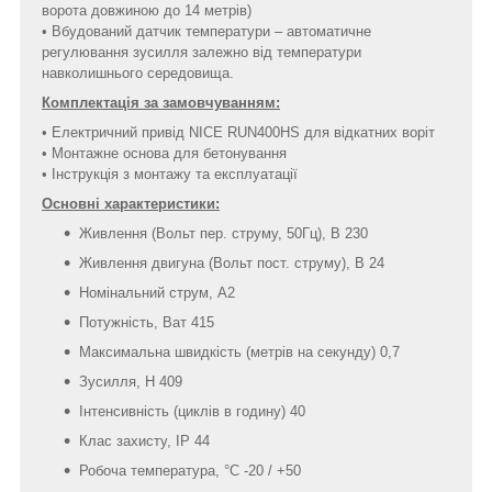
ворота довжиною до 14 метрів)
• Вбудований датчик температури – автоматичне
регулювання зусилля залежно від температури
навколишнього середовища.
Комплектація за замовчуванням:
• Електричний привід NICE RUN400HS для відкатних воріт
• Монтажне основа для бетонування
• Інструкція з монтажу та експлуатації
Основні характеристики:
Живлення (Вольт пер. струму, 50Гц), В 230
Живлення двигуна (Вольт пост. струму), В 24
Номінальний струм, А2
Потужність, Ват 415
Максимальна швидкість (метрів на секунду) 0,7
Зусилля, Н 409
Інтенсивність (циклів в годину) 40
Клас захисту, IP 44
Робоча температура, °С -20 / +50