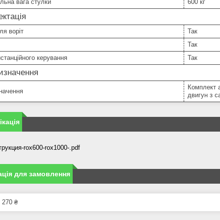
льна вага стулки
600 кг
ктація
ля воріт
Так
Так
станційного керування
Так
изначення
Комплект 
начення
двигун з с
кація
рукция-rox600-rox1000-.pdf
ція для замовлення
 270 ₴