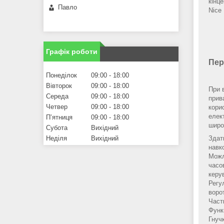
кінц
Павло
Nice
Графік роботи
Пер
Понеділок
09:00
18:00
Вівторок
09:00
18:00
При 
Середа
09:00
18:00
прив
Четвер
09:00
18:00
кори
елек
Пʼятниця
09:00
18:00
широ
Субота
Вихідний
Неділя
Вихідний
Здат
навк
Можл
часо
керу
Регу
воро
Част
Функ
Гнуч