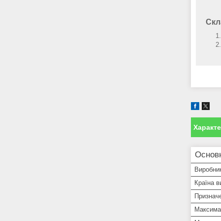
Скл
Характ
Основ
Виробни
Країна в
Признач
Максима