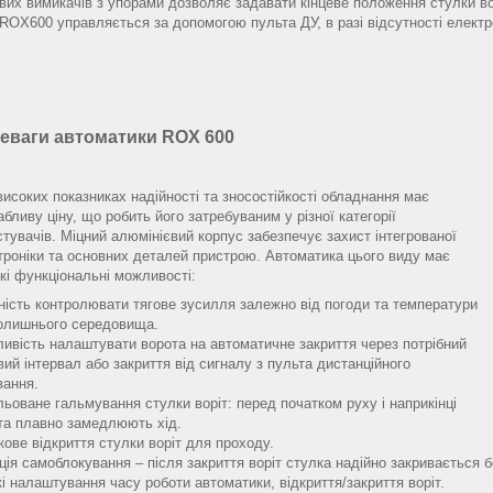
евих вимикачів з упорами дозволяє задавати кінцеве положення стулки вор
 ROX600 управляється за допомогою пульта ДУ, в разі відсутності електр
еваги автоматики ROX 600
високих показниках надійності та зносостійкості обладнання має
абливу ціну, що робить його затребуваним у різної категорії
стувачів. Міцний алюмінієвий корпус забезпечує захист інтегрованої
троніки та основних деталей пристрою. Автоматика цього виду має
кі функціональні можливості:
ність контролювати тягове зусилля залежно від погоди та температури
олишнього середовища.
ивість налаштувати ворота на автоматичне закриття через потрібний
вий інтервал або закриття від сигналу з пульта дистанційного
вання.
льоване гальмування стулки воріт: перед початком руху і наприкінці
та плавно замедлюють хід.
кове відкриття стулки воріт для проходу.
ція самоблокування – після закриття воріт стулка надійно закривається б
кі налаштування часу роботи автоматики, відкриття/закриття воріт.