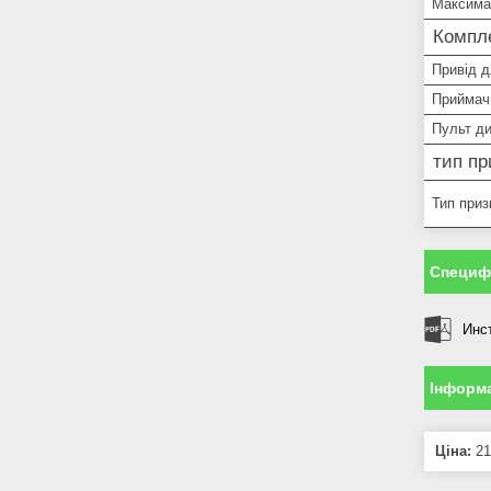
Максима
Компле
Привід д
Приймач
Пульт ди
тип пр
Тип приз
Специфі
Инст
Інформа
Ціна:
21