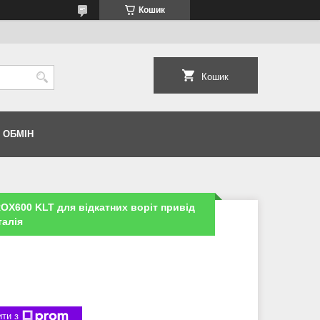
Кошик
Кошик
 ОБМІН
OX600 KLT для відкатних воріт привід
талія
ти з