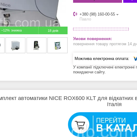
+380 (98) 160-00-55
Павло
–12%
18 днів
повернення товару протягом 14 д
У компанії підключені електронні
покидаючи сайту.
мплект автоматики NICE ROX600 KLT для відкатних в
Італія