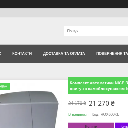
С
КОНТАКТИ
ДОСТАВКА ТА ОПЛАТА
ПОВЕРНЕННЯ ТА
Комплект автоматики NICE R
одаж
двигун з самоблокуванням І
21 270 ₴
24 170 ₴
В наявності
Код:
ROX600KLT
Купи
Купити