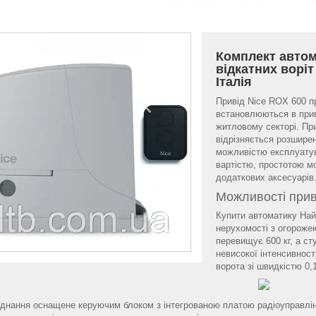
Комплект автом
відкатних ворі
Італія
Привід Nice ROX 600 п
встановлюються в прив
житловому секторі. При
відрізняється розшире
можливістю експлуатув
вартістю, простотою м
додаткових аксесуарів
Можливості при
Купити автоматику На
нерухомості з огорожею
перевищує 600 кг, а ст
невисокої інтенсивност
ворота зі швидкістю 0,1
днання оснащене керуючим блоком з інтегрованою платою радіоуправлін