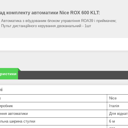
ад комплекту автоматики Nice ROX 600 KLT:
Автоматика з вбудованим блоком управління ROA39 і приймачем;
Пульт дистанційного керування двоканальний - 1шт
еристики
ні
к
Nice
иробник
Італія
ення автоматики
Для відкат
льна ширина стулки
6 м