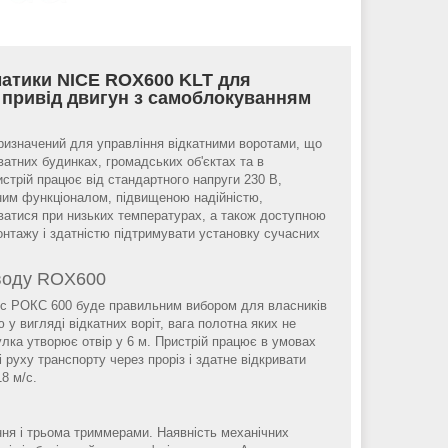
атики NICE ROX600 KLT для
т привід двигун з самоблокуванням
ризначений для управління відкатними воротами, що
атних будинках, громадських об'єктах та в
стрій працює від стандартного напруги 230 В,
ним функціоналом, підвищеною надійністю,
атися при низьких температурах, а також доступною
онтажу і здатністю підтримувати установку сучасних
.
воду ROX600
йс РОКС 600 буде правильним вибором для власників
 у вигляді відкатних воріт, вага полотна яких не
улка утворює отвір у 6 м. Пристрій працює в умовах
і руху транспорту через проріз і здатне відкривати
8 м/с.
ня і трьома триммерами. Наявність механічних