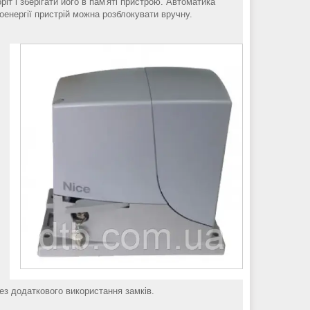
іт і зберігати його в пам'яті пристрою. Автоматика
оенергії пристрій можна розблокувати вручну.
ез додаткового використання замків.