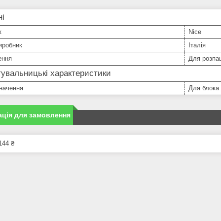
ні
к
Nice
иробник
Італія
ення
Для розпа
увальницькі характеристики
начення
Для блока 
ція для замовлення
144 ₴