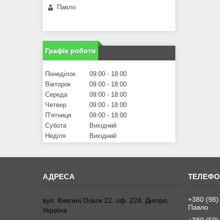
Павло
Графік роботи
Понеділок
09:00
18:00
Вівторок
09:00
18:00
Середа
09:00
18:00
Четвер
09:00
18:00
Пʼятниця
09:00
18:00
Субота
Вихідний
Неділя
Вихідний
+380 (98)
вул. Княгині Ольги 22, оф. 224, Дніпро,
Павло
Україна
+380 (50)