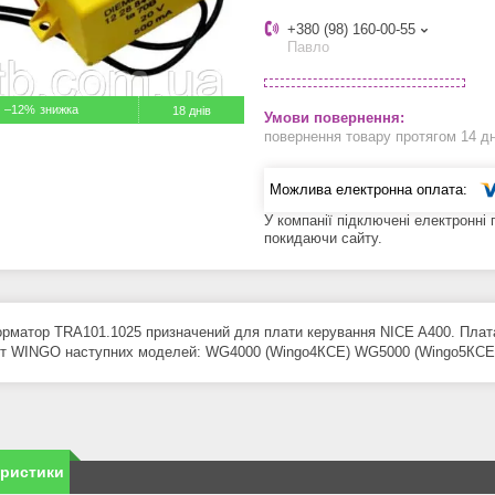
+380 (98) 160-00-55
Павло
–12%
18 днів
повернення товару протягом 14 д
У компанії підключені електронні
покидаючи сайту.
рматор TRA101.1025 призначений для плати керування NICE A400. Плата 
іт WINGO наступних моделей: WG4000 (Wingo4КСЕ) WG5000 (Wingo5КСЕ).
еристики