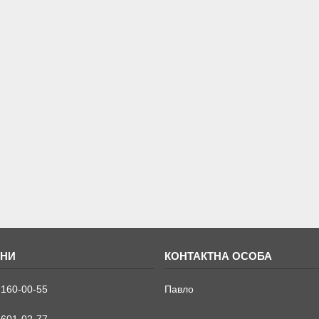
 160-00-55
Павло
 601-02-77