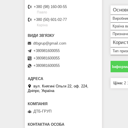
+380 (98) 160-00-55
Основ
Павло
Виробни
+380 (50) 601-02-77
Каріна
Країна в
Признач
Корист
dtbgrup@gmail.com
+380981600055
Тип приз
+380981600055
+380981600055
Інформа
Ціна:
2 
вул. Княгині Ольги 22, оф. 224,
Дніпро, Україна
ДТБ-ГРУП