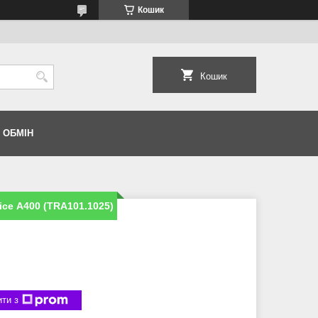
Кошик
Кошик
 ОБМІН
ce А400 (TRA101.1025)
ти з