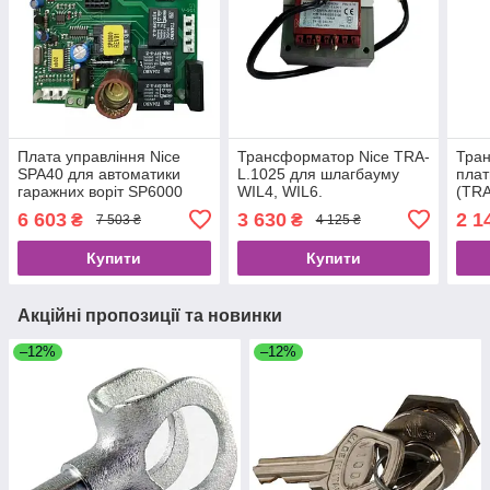
Плата управління Nice
Трансформатор Nice TRA-
Тра
SPA40 для автоматики
L.1025 для шлагбауму
плат
гаражних воріт SP6000
WIL4, WIL6.
(TRA
(SPIDO)
6 603
3 630
2 1
₴
₴
7 503 ₴
4 125 ₴
Купити
Купити
Акційні пропозиції та новинки
–12%
–12%