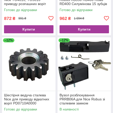
приводу розпашних воріт
RD400 Силумінова 15 зубців
PMD1159R04.4610
PMD0177A.4610 модуль 4
Готово до відправки
Готово до відправки
872
962
₴
₴
991 ₴
1 094 ₴
Купити
Купити
–12%
–12%
Шестірня ведуча сталева
Вузол розблокування
Nice для приводу відкатних
PRRB06A для Nice Robus зі
воріт PD0710A0000
сталевим замком
Готово до відправки
В наявності