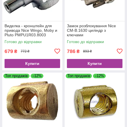
Виделка - кронштейн для
Замок розблокування Nice
привода Nice Wingo, Moby и
CM-B.1630 циліндр з
Pluto PMPU1R03.8003
ключами
Готово до відправки
Готово до відправки
679
786
₴
₴
772 ₴
893 ₴
Купити
Купити
Топ продажів
–12%
Топ продажів
–12%