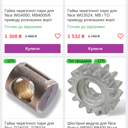
Гайка черв'ячної пари для
Гайка черв'ячної пари для
Nice WG4000, MB4005/6
Nice WG3524, MB і TO
приводу розпашних воріт
приводу розпашних воріт
PMD0944R04.4610
PMD0943R05.4610
Готово до відправки
Готово до відправки
1 308
1 532
₴
₴
1 486 ₴
1 740 ₴
Купити
Купити
–12%
Топ продажів
–12%
Гайка черв'ячної пари для
Шестірня ведуча для Nice
Nice TO4016, TO5016
Robus RB350 RB400 Road