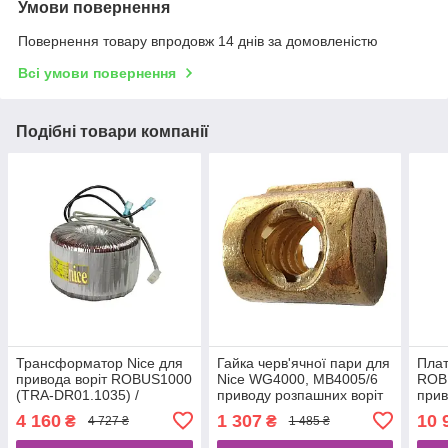
Умови повернення
Повернення товару впродовж 14 днів за домовленістю
Всі умови повернення
Подібні товари компанії
Трансформатор Nice для
Гайка черв'ячної пари для
Плат
привода воріт ROBUS1000
Nice WG4000, MB4005/6
ROB
(TRA-DR01.1035) /
приводу розпашних воріт
прив
SPEG068A00
PMD0944R04.4610
RB6
4 160
1 307
10 
₴
₴
4 727 ₴
1 485 ₴