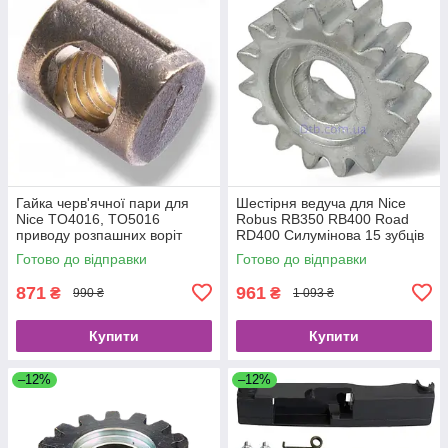
Гайка черв'ячної пари для
Шестірня ведуча для Nice
Nice TO4016, TO5016
Robus RB350 RB400 Road
приводу розпашних воріт
RD400 Силумінова 15 зубців
PMD1159R04.4610
PMD0177A.4610 модуль 4
Готово до відправки
Готово до відправки
871
961
₴
₴
990 ₴
1 093 ₴
Купити
Купити
–12%
–12%