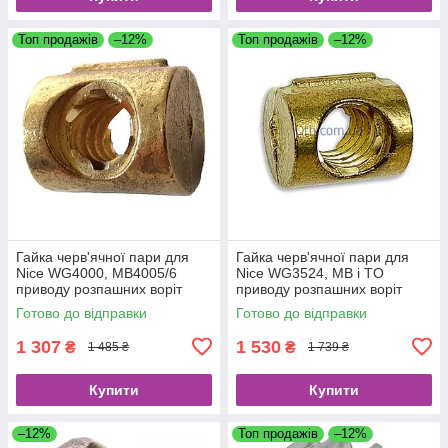
Топ продажів
–12%
Топ продажів
–12%
Гайка черв'ячної пари для
Гайка черв'ячної пари для
Nice WG4000, MB4005/6
Nice WG3524, MB і TO
приводу розпашних воріт
приводу розпашних воріт
PMD0944R04.4610
PMD0943R05.4610
Готово до відправки
Готово до відправки
1 307
1 530
₴
₴
1 485 ₴
1 739 ₴
Купити
Купити
–12%
Топ продажів
–12%