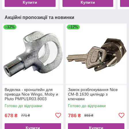
Купити
Купити
Акційні пропозиції та новинки
–12%
–12%
Виделка - кронштейн для
Замок розблокування Nice
привода Nice Wingo, Moby и
CM-B.1630 циліндр з
Pluto PMPU1R03.8003
ключами
Готово до відправки
Готово до відправки
678
786
₴
₴
771 ₴
893 ₴
Купити
Купити