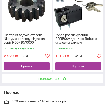
Шестірня ведуча сталева
Вузол розблокування
Nice для приводу відкатних
PRRB06A для Nice Robus зі
воріт PD0710A0000
сталевим замком
Готово до відправки
В наявності
2 273
1 339
₴
₴
2 583 ₴
1 521 ₴
Купити
Купити
Показати ще
Про нас
99% позитивних з 116 відгуків за рік