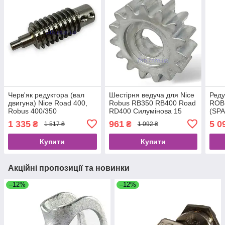
Черв'як редуктора (вал
Шестірня ведуча для Nice
Реду
двигуна) Nice Road 400,
Robus RB350 RB400 Road
ROB
Robus 400/350
RD400 Силумінова 15
(SP
(PMD1501R05.4610)
зубців PMD0177A.4610
1 335
961
5 0
₴
₴
1 517 ₴
1 092 ₴
модуль 4
Купити
Купити
Акційні пропозиції та новинки
–12%
–12%