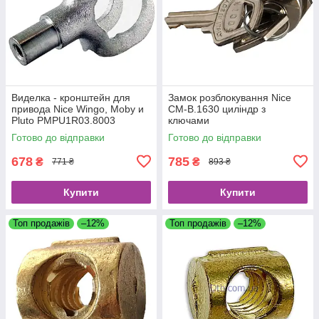
Виделка - кронштейн для
Замок розблокування Nice
привода Nice Wingo, Moby и
CM-B.1630 циліндр з
Pluto PMPU1R03.8003
ключами
Готово до відправки
Готово до відправки
678
785
₴
₴
771 ₴
893 ₴
Купити
Купити
Топ продажів
–12%
Топ продажів
–12%