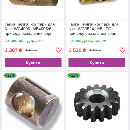
Гайка черв'ячної пари для
Гайка черв'ячної пари для
Nice WG4000, MB4005/6
Nice WG3524, MB і TO
приводу розпашних воріт
приводу розпашних воріт
PMD0944R04.4610
PMD0943R05.4610
Готово до відправки
Готово до відправки
1 307
1 530
₴
₴
1 485 ₴
1 738 ₴
Купити
Купити
–12%
–12%