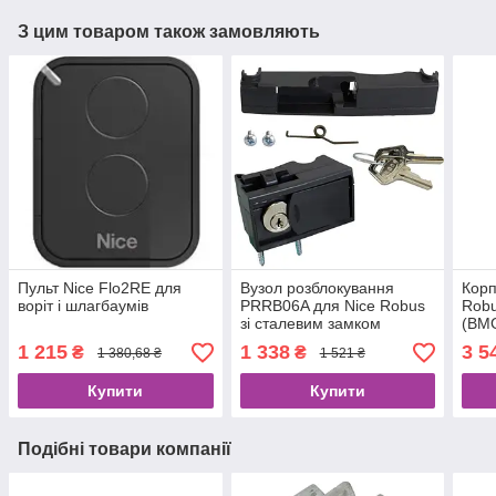
З цим товаром також замовляють
Пульт Nice Flo2RE для
Вузол розблокування
Корп
воріт і шлагбаумів
PRRB06A для Nice Robus
Robu
зі сталевим замком
(BM
1 215
1 338
3 5
₴
₴
1 380,68 ₴
1 521 ₴
Купити
Купити
Подібні товари компанії