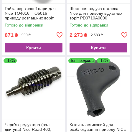
Гайка черв'ячної пари для
Шестірня ведуча сталева
Nice TO4016, TO5016
Nice для приводу відкатних
приводу розпашних воріт
воріт PD0710A0000
PMD1159R04.4610
Готово до відправки
Готово до відправки
871
2 273
₴
₴
990 ₴
2 583 ₴
Купити
Купити
–12%
Топ продажів
–12%
Черв'як редуктора (вал
Ключ пластиковий для
двигуна) Nice Road 400,
розблокування приводу NICE