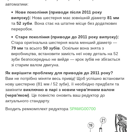
автоматики:
Нове покоління (приводи після 2011 року
випуску):
Нова шестерня має зовнішній діаметр
81 мм
та
52 зуби
. Вона стає на штатне місце без додаткових
переробок.
Старе покоління (приводи до 2011 року випуску):
Стара оригінальна шестерня мала менший діаметр —
79 мм
та всього
50 зубів
. Оскільки вона знята з
виробництва, встановити замість неї нову деталь на 52
зуби безпосередньо не вийде — крок зубів не збігається
зі старим валом двигуна.
Як вирішити проблему для приводів до 2011 року?
Вам не потрібно міняти весь привід! Щоб успішно встановити
нову шестерню (81 мм / 52 зуби), її необхідно придбати та
замінити
виключно в парі з новим черв'ячним валом
(черв'яком)
. Це повністю оновить ваш редуктор до
актуального стандарту.
Входить ремкомплект редуктора
SPAMG00700