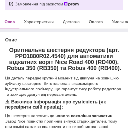
Замовлення під захистом
Опис
Характеристики
Доставка
Оплата
Умови п
Опис
Оригінальна шестерня редуктора (арт.
PPD1880R02.4540) для автоматики
відкатних воріт Nice Road 400 (RD400),
Robus 350 (RB350) та Robus 400 (RB400).
Ця деталь передає крутний момент від двигуна на зовнішню
зубчасту шестерню. Виготовлена з високоміцного
індустріального полімеру, що гарантує тиху роботу редуктора
та захищає двигун від перевантажень.
⚠️ Важлива інформація про сумісність (як
перевірити свій привід):
Ця шестерня належить до
нового покоління запчастин
.
Завод Nice повністю припинив випуск старих деталей, тому
при заміні важливо враховувати рік виробництва вашої