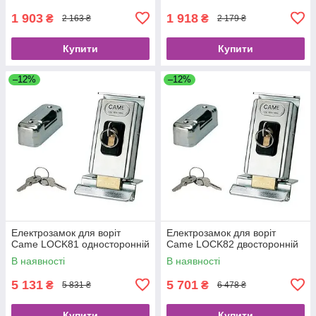
1 903
1 918
₴
₴
2 163 ₴
2 179 ₴
Купити
Купити
–12%
–12%
Електрозамок для воріт
Електрозамок для воріт
Came LOCK81 односторонній
Came LOCK82 двосторонній
В наявності
В наявності
5 131
5 701
₴
₴
5 831 ₴
6 478 ₴
Купити
Купити