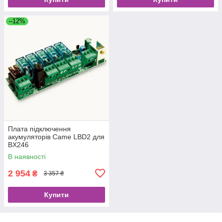
–12%
Плата підключення
акумуляторів Came LBD2 для
BX246
В наявності
2 954
₴
3 357 ₴
Купити