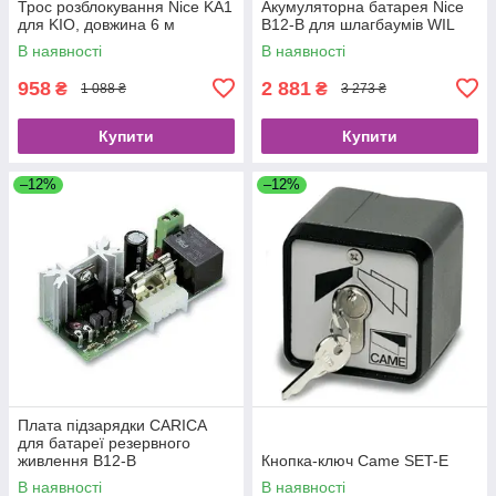
Трос розблокування Nice KA1
Акумуляторна батарея Nice
для KIO, довжина 6 м
B12-B для шлагбаумів WIL
В наявності
В наявності
958
2 881
₴
₴
1 088 ₴
3 273 ₴
Купити
Купити
–12%
–12%
Плата підзарядки CARICA
для батареї резервного
живлення B12-B
Кнопка-ключ Came SET-E
В наявності
В наявності