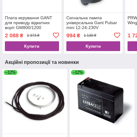
Плата керування GANT
Сигнальна лампа
PRW
для приводу відкатних
універсальна Gant Pulsar
Wing
воріт GM800/1200
mini 12-24-230V
2 088
994
1 7
₴
₴
2 373 ₴
1 130 ₴
Купити
Купити
Акційні пропозиції та новинки
–12%
–12%