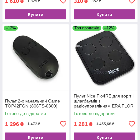
1 610
310
₴
₴
1 829 ₴
352 ₴
Купити
Купити
–12%
Топ продажів
–12%
Пульт Nice Flo4RE для воріт і
Пульт 2-х канальний Came
шлагбаумів з
TOP42FGN (806TS-0300)
радіоуправлінням ERA FLOR
Готово до відправки
Готово до відправки
1 296
1 281
₴
₴
1 472 ₴
1 455,68 ₴
Купити
Купити