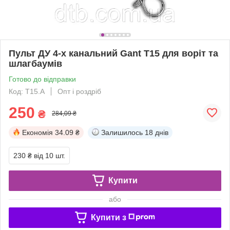
Пульт ДУ 4-х канальний Gant T15 для воріт та
шлагбаумів
Готово до відправки
Код: T15.A
Опт і роздріб
250
₴
284,09 ₴
Економія
34.09 ₴
Залишилось
18 днів
230 ₴
від 10 шт.
Купити
або
Купити з