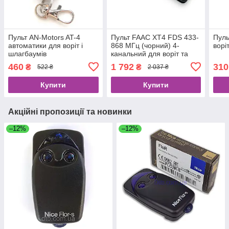
Пульт AN-Motors AT-4
Пульт FAAC XT4 FDS 433-
Пуль
автоматики для воріт і
868 МГц (чорний) 4-
ворі
шлагбаумів
канальний для воріт та
шлагбаумів
460
1 792
310
₴
₴
522 ₴
2 037 ₴
Купити
Купити
Акційні пропозиції та новинки
–12%
–12%