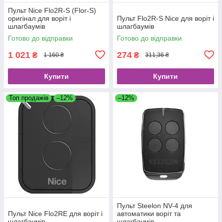
Пульт Nice Flo2R-S (Flor-S)
оригінал для воріт і
Пульт Flo2R-S Nice для воріт і
шлагбаумів
шлагбаумів
Готово до відправки
Готово до відправки
1 021
274
₴
₴
1 160 ₴
311,36 ₴
Купити
Купити
Топ продажів
–12%
–12%
Пульт Steelon NV-4 для
Пульт Nice Flo2RE для воріт і
автоматики воріт та
шлагбаумів
шлагбаумів