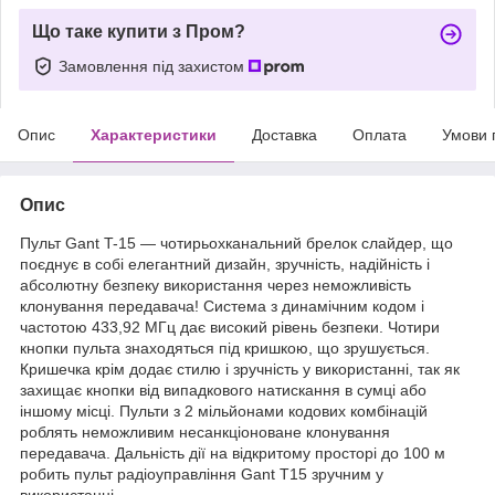
Що таке купити з Пром?
Замовлення під захистом
Опис
Характеристики
Доставка
Оплата
Умови 
Опис
Пульт Gant T-15 ― чотирьохканальний брелок слайдер, що
поєднує в собі елегантний дизайн, зручність, надійність і
абсолютну безпеку використання через неможливість
клонування передавача! Система з динамічним кодом і
частотою 433,92 МГц дає високий рівень безпеки. Чотири
кнопки пульта знаходяться під кришкою, що зрушується.
Кришечка крім додає стилю і зручність у використанні, так як
захищає кнопки від випадкового натискання в сумці або
іншому місці. Пульти з 2 мільйонами кодових комбінацій
роблять неможливим несанкціоноване клонування
передавача. Дальність дії на відкритому просторі до 100 м
робить пульт радіоуправління Gant T15 зручним у
використанні.