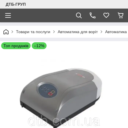
ДТБ-ГРУП
Товари та послуги
Автоматика для воріт
Автоматика 
Топ продажів
–12%