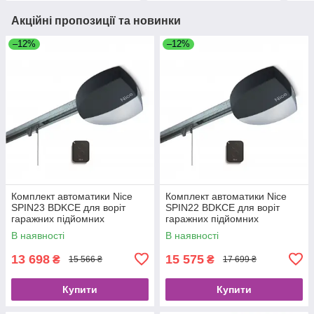
Акційні пропозиції та новинки
–12%
–12%
Комплект автоматики Nice
Комплект автоматики Nice
SPIN23 BDKCE для воріт
SPIN22 BDKCE для воріт
гаражних підйомних
гаражних підйомних
секційних
секційних
В наявності
В наявності
13 698
15 575
₴
₴
15 566 ₴
17 699 ₴
Купити
Купити