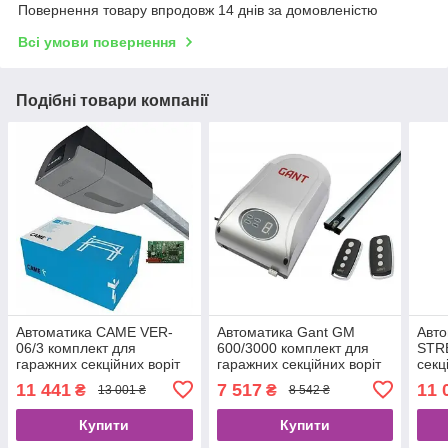
Повернення товару впродовж 14 днів за домовленістю
Всі умови повернення
Подібні товари компанії
Автоматика CAME VER-
Автоматика Gant GM
Авт
06/3 комплект для
600/3000 комплект для
STR
гаражних секційних воріт
гаражних секційних воріт
секц
до 9м2 до 3,2м
до 3 м
ворі
11 441
7 517
11 
₴
₴
13 001 ₴
8 542 ₴
Купити
Купити