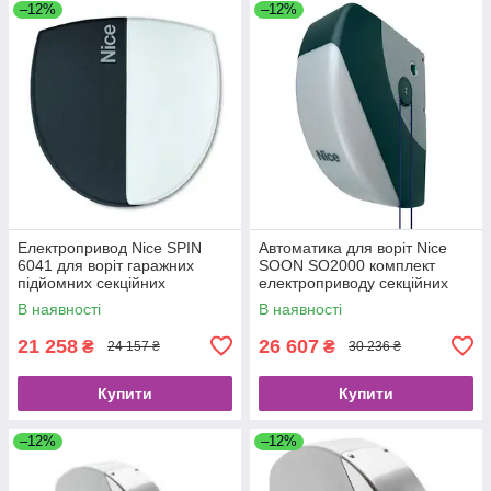
–12%
–12%
Електропривод Nice SPIN
Автоматика для воріт Nice
6041 для воріт гаражних
SOON SO2000 комплект
підйомних секційних
електроприводу секційних
підйомних промислових і
В наявності
В наявності
гаражних
21 258
26 607
₴
₴
24 157 ₴
30 236 ₴
Купити
Купити
–12%
–12%