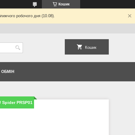
Кошик
лижчого робочого дня (10.08).
Кошик
 ОБМІН
/ Spider PRSP01