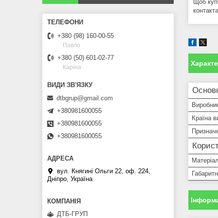
Щоб куп
контакта
+380 (98) 160-00-55
Павло
+380 (50) 601-02-77
Характ
Каріна
Основ
dtbgrup@gmail.com
Виробни
+380981600055
Країна в
+380981600055
Признач
+380981600055
Корист
Матеріа
вул. Княгині Ольги 22, оф. 224,
Габаритн
Дніпро, Україна
Інформа
ДТБ-ГРУП