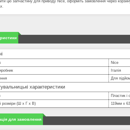
ити цю запчастину для приводу Nice, оформіть замовлення через корзин
х.
еристики
ні
к
Nice
иробник
Італія
ення
Для підйом
увальницькі характеристики
л
Пластик і 
і розміри (Ш х Г х В)
119мм х 6
ція для замовлення