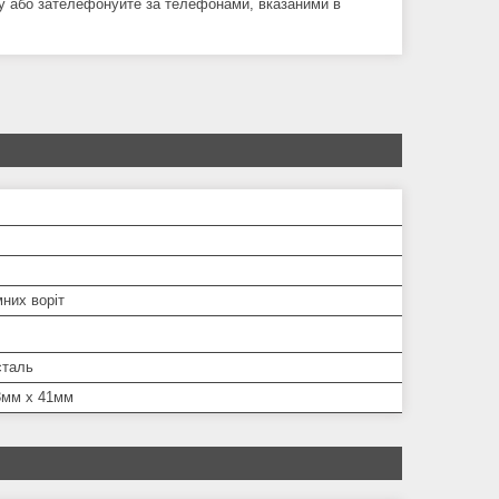
у або зателефонуйте за телефонами, вказаними в
них воріт
сталь
3мм х 41мм