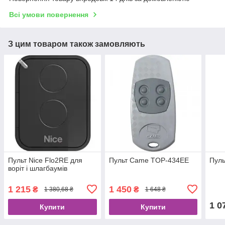
Всі умови повернення
З цим товаром також замовляють
Пульт Nice Flo2RE для
Пульт Came TOP-434EE
Пуль
воріт і шлагбаумів
1 215
1 450
₴
₴
1 380,68 ₴
1 648 ₴
1 0
Купити
Купити