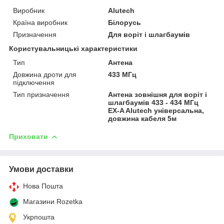
Виробник
Alutech
Країна виробник
Білорусь
Призначення
Для воріт і шлагбаумів
Користувальницькі характеристики
Тип
Антена
Довжина дроти для
433 МГц
підключення
Тип призначення
Антена зовнішня для воріт і
шлагбаумів 433 - 434 МГц
EX-A Alutech універсальна,
довжина кабеля 5м
Приховати
Умови доставки
Нова Пошта
Магазини Rozetka
Укрпошта