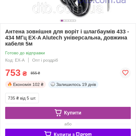
Антена зовнішня для воріт і шлагбаумів 433 -
434 МГц EX-A Alutech універсальна, довжина
кабеля 5м
Готово до відправки
Код: EX-A
Опт і роздріб
753
₴
855 ₴
Економія
102 ₴
Залишилось
19 днів
735 ₴
від 5 шт.
Купити
або
Купити з