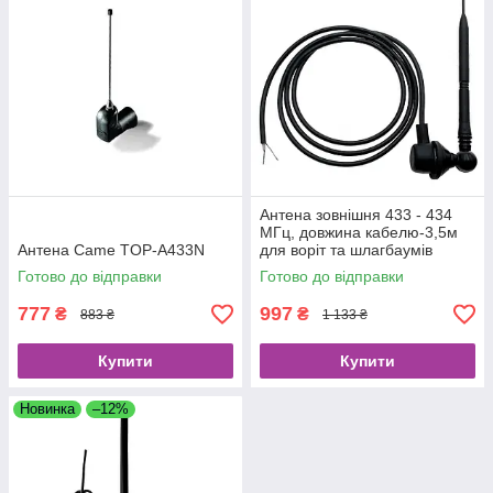
Антена зовнішня 433 - 434
МГц, довжина кабелю-3,5м
Антена Came TOP-A433N
для воріт та шлагбаумів
Готово до відправки
Готово до відправки
777
997
₴
₴
883 ₴
1 133 ₴
Купити
Купити
Новинка
–12%