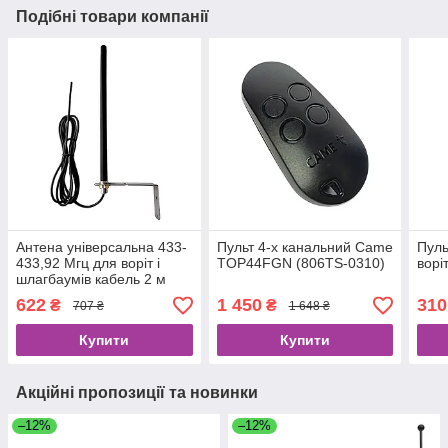
Подібні товари компанії
Антена універсальна 433-
Пульт 4-х канальний Came
Пуль
433,92 Мгц для воріт і
TOP44FGN (806TS-0310)
ворі
шлагбаумів кабель 2 м
622
1 450
310
₴
₴
707 ₴
1 648 ₴
Купити
Купити
Акційні пропозиції та новинки
–12%
–12%