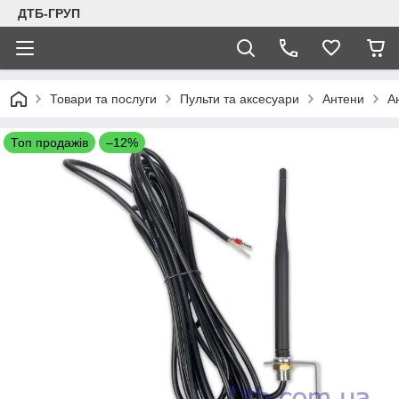
ДТБ-ГРУП
Товари та послуги
Пульти та аксесуари
Антени
А
Топ продажів
–12%