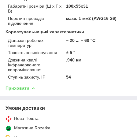
Габаритні розміри (Ш х Г х
100х55х31
В)
Перетин проводів
макс. 1 мм2 (AWG16-26)
підключення
Користувальницькі характеристики
Діапазон робочих
− 20 ... + 60 °C
температур
Точність позиціонування
± 5 °
Довжина хвилі
.940 нм
інфрачервоного
випромінювання
Ступінь захисту, IP
54
Приховати
Умови доставки
Нова Пошта
Магазини Rozetka