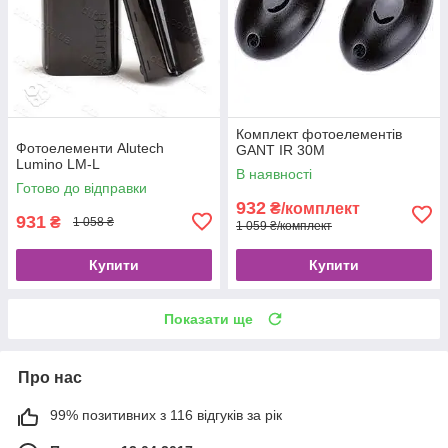
Комплект фотоелементів
Фотоелементи Alutech
GANT IR 30М
Lumino LM-L
В наявності
Готово до відправки
932
₴/комплект
931
₴
1 058 ₴
1 059 ₴/комплект
Купити
Купити
Показати ще
Про нас
99% позитивних з 116 відгуків за рік