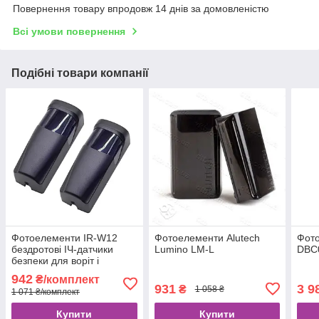
Повернення товару впродовж 14 днів за домовленістю
Всі умови повернення
Подібні товари компанії
Фотоелементи IR-W12
Фотоелементи Alutech
Фот
бездротові ІЧ-датчики
Lumino LM-L
DBC0
безпеки для воріт і
шлагбаумів
942
₴/комплект
931
3 9
₴
1 058 ₴
1 071 ₴/комплект
Купити
Купити