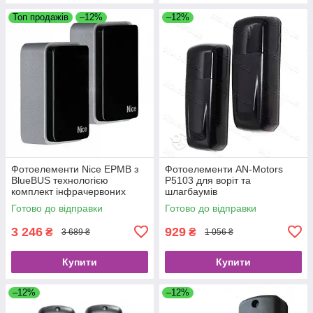
Топ продажів
–12%
–12%
Фотоелементи Nice EPMB з
Фотоелементи AN-Motors
BlueBUS технологією
P5103 для воріт та
комплект інфрачервоних
шлагбаумів
датчиків безпеки для воріт та
Готово до відправки
Готово до відправки
шлагбаумів
3 246
929
₴
₴
3 689 ₴
1 056 ₴
Купити
Купити
–12%
–12%