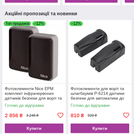
Акційні пропозиції та новинки
Топ продажів
–12%
–12%
Фотоелементи Nice EPM
Фотоелементи для воріт та
комплект інфрачервоних
шлагбаумів P-6214 датчики
датчиків безпеки для воріт та
безпеки для автоматики до
шлагбаумів
12 м
Готово до відправки
Готово до відправки
2 856
810
₴
₴
3 246 ₴
920 ₴
Купити
Купити