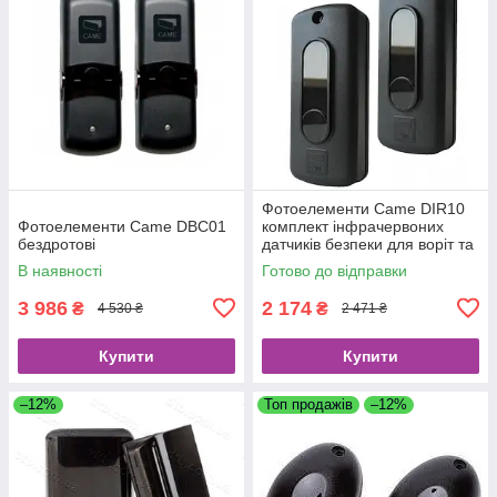
Фотоелементи Came DIR10
Фотоелементи Came DBC01
комплект інфрачервоних
бездротові
датчиків безпеки для воріт та
шлагбаумів до 10м
В наявності
Готово до відправки
3 986
2 174
₴
₴
4 530 ₴
2 471 ₴
Купити
Купити
–12%
Топ продажів
–12%