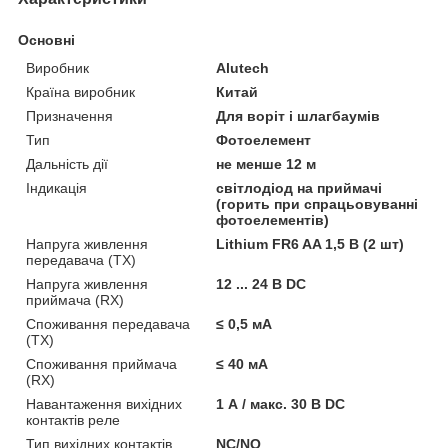
Основні
Виробник
Alutech
Країна виробник
Китай
Призначення
Для воріт і шлагбаумів
Тип
Фотоелемент
Дальність дії
не менше 12 м
Індикація
світлодіод на приймачі
(горить при спрацьовуванні
фотоелементів)
Напруга живлення
Lithium FR6 AA 1,5 В (2 шт)
передавача (TX)
Напруга живлення
12 ... 24 В DC
приймача (RX)
Споживання передавача
≤ 0,5 мА
(TX)
Споживання приймача
≤ 40 мА
(RX)
Навантаження вихідних
1 А / макс. 30 В DC
контактів реле
Тип вихідних контактів
NC/NO