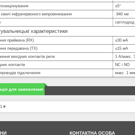
 позиціонування
±5°
 хвилі інфрачервоного випромінювання
.940 нм
я
світлодіод
увальницькі характеристики
ння приймача (RX)
≤30 мА
ння передавача (TX)
≤15 мА
ення вихідних контактів реле
1 А/макс. 
дних контактів
NC і NO
проводів підключення
макс. 1 м
ція для замовлення
1 ₴