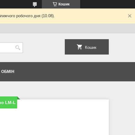
Кошик
лижчого робочого дня (10.08).
Кошик
 ОБМІН
no LM-L