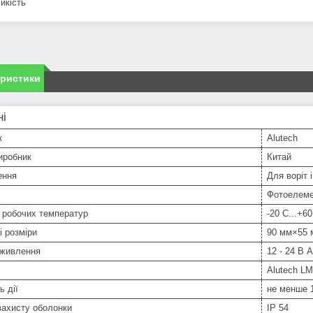
йкість
еристики
ні
к
Alutech
иробник
Китай
ення
Для воріт 
Фотоелем
 робочих температур
-20 С...+60
і розміри
90 мм×55 
 живлення
12 - 24 В 
Alutech LM
ь дії
не менше 
захисту оболонки
IP 54