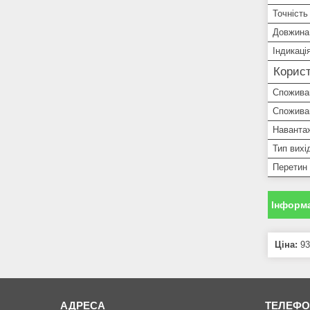
Точність
Довжина
Індикаці
Корист
Спожива
Спожива
Навантаж
Тип вихі
Перетин 
Інформа
Ціна:
93