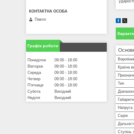
ударості
Павло
Характ
Графік роботи
Основ
Виробни
Понеділок
09:00
18:00
Вівторок
09:00
18:00
Країна в
Середа
09:00
18:00
Признач
Четвер
09:00
18:00
Тип
Пʼятниця
09:00
18:00
Субота
Вихідний
Діапазон
Неділя
Вихідний
Габаритн
Напруга
Серія
Дальніст
Ступінь 