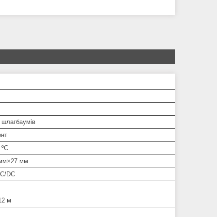
і шлагбаумів
ент
 ºС
мм×27 мм
AC/DC
12 м