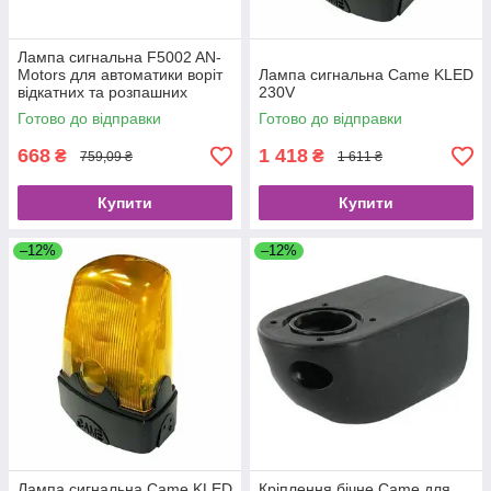
Лампа сигнальна F5002 AN-
Motors для автоматики воріт
Лампа сигнальна Came KLED
відкатних та розпашних
230V
Готово до відправки
Готово до відправки
668
1 418
₴
₴
759,09 ₴
1 611 ₴
Купити
Купити
–12%
–12%
Лампа сигнальна Came KLED
Кріплення бічне Came для