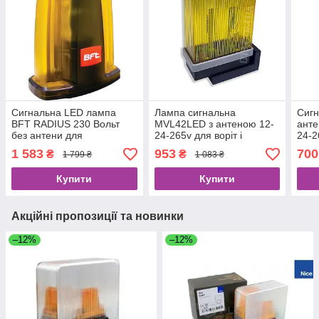
Сигнальна LED лампа
Лампа сигнальна
Сигн
BFT RADIUS 230 Вольт
MVL42LED з антеною 12-
анте
без антени для
24-265v для воріт і
24-2
автоматики воріт та
шлагбаумів
шлаг
1 583
953
700
₴
₴
1 799 ₴
1 083 ₴
шлагбаума
Купити
Купити
Акційні пропозиції та новинки
–12%
–12%