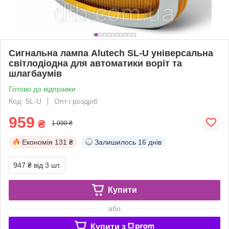
Сигнальна лампа Alutech SL-U універсальна
світлодіодна для автоматики воріт та
шлагбаумів
Готово до відправки
Код: SL-U
Опт і роздріб
959
₴
1 090 ₴
Економія
131 ₴
Залишилось
16 днів
947 ₴
від 3 шт.
Купити
або
Купити з