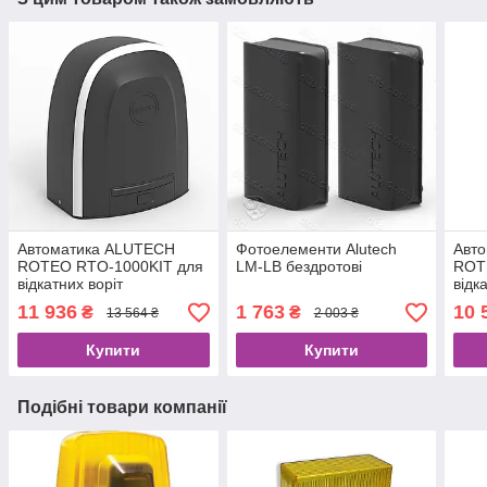
Автоматика ALUTECH
Фотоелементи Alutech
Авт
ROTEO RTO-1000KIT для
LM-LB бездротові
ROT
відкатних воріт
відк
11 936
1 763
10 
₴
₴
13 564 ₴
2 003 ₴
Купити
Купити
Подібні товари компанії