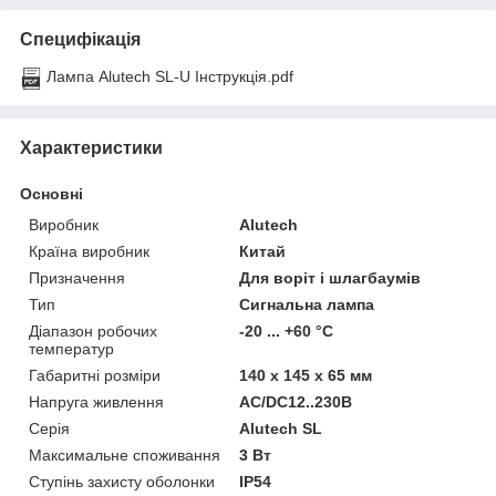
Специфікація
Лампа Alutech SL-U Інструкція.pdf
Характеристики
Основні
Виробник
Alutech
Країна виробник
Китай
Призначення
Для воріт і шлагбаумів
Тип
Сигнальна лампа
Діапазон робочих
-20 ... +60 °С
температур
Габаритні розміри
140 х 145 х 65 мм
Напруга живлення
AC/DC12..230B
Серія
Alutech SL
Максимальне споживання
3 Вт
Ступінь захисту оболонки
IP54