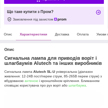
Що таке купити з Пром?
Замовлення під захистом
Опис
Характеристики
Доставка
Оплата
Умови 
Опис
Сигнальна лампа для приводів воріт і
шлагбаумів Alutech та інших виробників
Сигнальна лампа
Alutech SL-U
універсальна (діапазон
живлення: 12-24В пост/перем струм, 85-265В перем струм) з
вбудованою
антеною
і кронштейном кріплення. Блиманням
сповіщає користувача про рух воріт або
шлагбаума
.