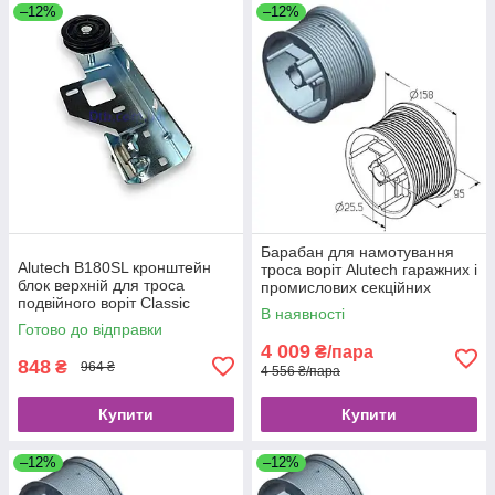
–12%
–12%
Барабан для намотування
Alutech B180SL кронштейн
троса воріт Alutech гаражних і
блок верхній для троса
промислових секційних
подвійного воріт Classic
CD018N
В наявності
Prestige лівий
Готово до відправки
4 009
₴/пара
848
₴
964 ₴
4 556 ₴/пара
Купити
Купити
–12%
–12%