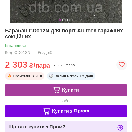
Барабан CD012N для воріт Alutech гаражних
секційних
В наявності
Код: CD012N
Роздріб
2 303
₴/пара
2 617 ₴/пара
Економія
314 ₴
Залишилось
18 днів
Купити
або
Купити з
Що таке купити з Пром?