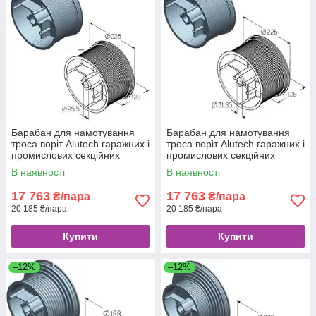
Барабан для намотування
Барабан для намотування
троса воріт Alutech гаражних і
троса воріт Alutech гаражних і
промислових секційних
промислових секційних
CD032N
CD032N-5 / 4
В наявності
В наявності
17 763
17 763
₴/пара
₴/пара
20 185 ₴/пара
20 185 ₴/пара
Купити
Купити
–12%
–12%