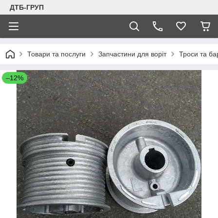
ДТБ-ГРУП
Товари та послуги
Запчастини для воріт
Троси та ба
–12%