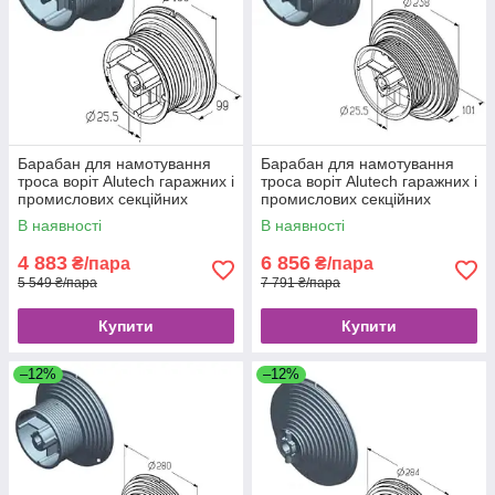
Барабан для намотування
Барабан для намотування
троса воріт Alutech гаражних і
троса воріт Alutech гаражних і
промислових секційних
промислових секційних
CD054H
CD120Н
В наявності
В наявності
4 883
6 856
₴/пара
₴/пара
5 549 ₴/пара
7 791 ₴/пара
Купити
Купити
–12%
–12%