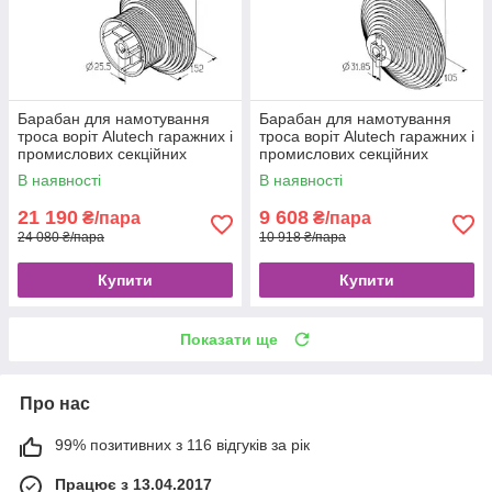
Барабан для намотування
Барабан для намотування
троса воріт Alutech гаражних і
троса воріт Alutech гаражних і
промислових секційних
промислових секційних
CD164H-5 / 4
CD018V-5/4
В наявності
В наявності
21 190
9 608
₴/пара
₴/пара
24 080 ₴/пара
10 918 ₴/пара
Купити
Купити
Показати ще
Про нас
99% позитивних з 116 відгуків за рік
Працює з 13.04.2017