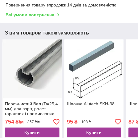
Повернення товару впродовж 14 днів за домовленістю
Всі умови повернення
З цим товаром також замовляють
Порожнистий Вал (D=25,4
Шпонка Alutech SKH-38
Шпон
мм) для воріт, ролет
гаражних і промислових
Alutech TSH-3000-2
754
95
87
₴/м
₴
857 ₴/м
108 ₴
Купити
Купити