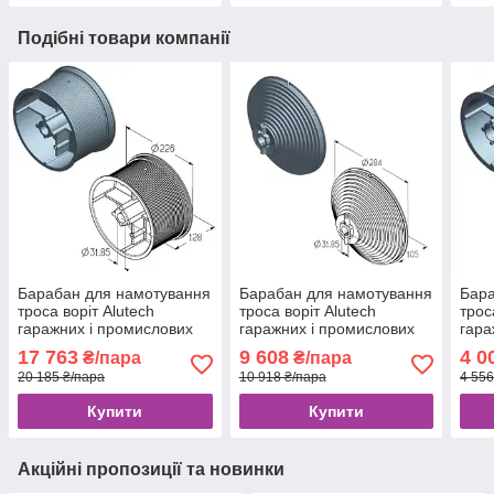
Подібні товари компанії
Барабан для намотування
Барабан для намотування
Бара
троса воріт Alutech
троса воріт Alutech
трос
гаражних і промислових
гаражних і промислових
гара
секційних CD032N-5 / 4
секційних CD018V-5/4
секц
17 763
9 608
4 0
₴/пара
₴/пара
20 185 ₴/пара
10 918 ₴/пара
4 556
Купити
Купити
Акційні пропозиції та новинки